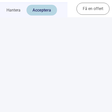
Få en offert
Kontakt
Hantera
Acceptera
es
Conflict resolution activity
 games
Workplace competitions