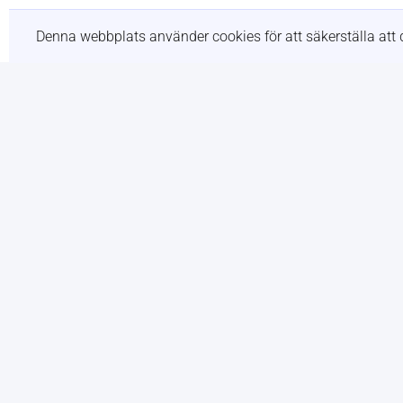
Tjänster
Denna webbplats använder cookies för att säkerställa att 
Allt
Goal setting activities
Active listening activity
Happy 