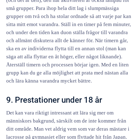
(och det är den), den här aktiviteten är också lämpad för
små grupper. Para ihop hela ditt lag i slumpmässiga
grupper om två och ha stolar ordnade så att varje par kan
sitta mitt emot varandra. Ställ in en timer på fem minuter,
och under den tiden kan duon ställa frågor till varandra
och allmänt diskutera allt de känner för. När timern går,
ska en av individerna flytta till en annan stol (man kan
säga att alla flyttar en åt höger, eller något liknande).
Återställ timern och processen börjar igen. Med en liten
grupp kan du ge alla möjlighet att prata med nästan alla
och lära känna varandra mycket bättre.
9. Prestationer under 18 år
Det kan vara riktigt intressant att lära sig mer om
människors bakgrund, särskilt om de inte kommer från
ditt område. Man vet aldrig vem som var deras mästare i
lacrosse på gymnasiet eller som flyttade hit från Japan.