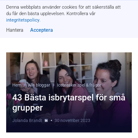
Denna webbplats använder cookies för att säkerställa att
Få en offert
du får den bästa upplevelsen. Kontrollera vår
integritetspolicy
.
Hantera
Acceptera
Hem
Alla bloggar
Icebreaker spel & frågor
43 Bästa isbrytarspel för små
grupper
Jolanda Brandt
30 november 2023