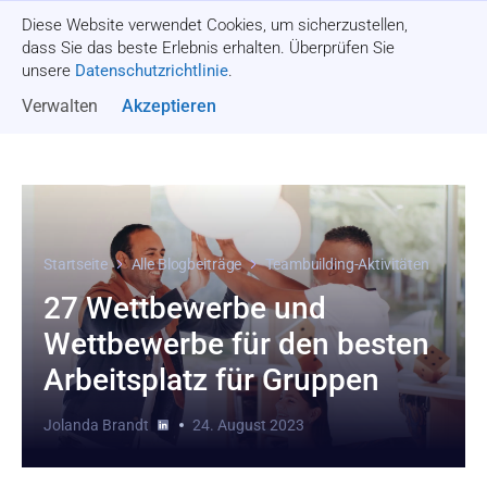
Diese Website verwendet Cookies, um sicherzustellen,
Angebot einholen
dass Sie das beste Erlebnis erhalten. Überprüfen Sie
unsere
Datenschutzrichtlinie
.
Verwalten
Akzeptieren
Startseite
Alle Blogbeiträge
Teambuilding-Aktivitäten
27 Wettbewerbe und
Wettbewerbe für den besten
Arbeitsplatz für Gruppen
Jolanda Brandt
24. August 2023