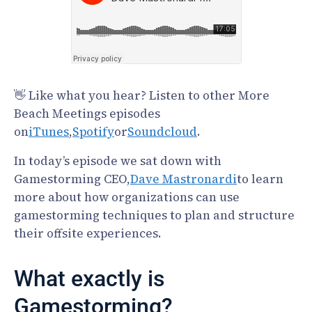
👋 Like what you hear? Listen to other More
Beach Meetings episodes
on
iTunes
,
Spotify
or
Soundcloud
.
In today’s episode we sat down with
Gamestorming CEO,
Dave Mastronardi
to learn
more about how organizations can use
gamestorming techniques to plan and structure
their offsite experiences.
What exactly is
Gamestorming?