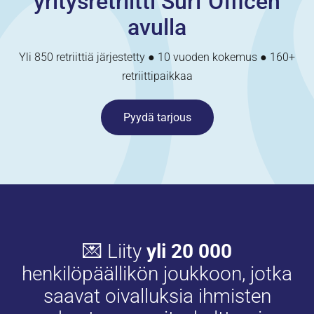
yritysretriitti Surf Officen
avulla
Yli 850 retriittiä järjestetty ● 10 vuoden kokemus ● 160+
retriittipaikkaa
Pyydä tarjous
💌 Liity
yli 20 000
henkilöpäällikön joukkoon, jotka
saavat oivalluksia ihmisten