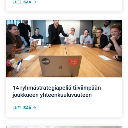
LUE LISÄÄ
14 ryhmästrategiapeliä tiiviimpään
joukkueen yhteenkuuluvuuteen
LUE LISÄÄ