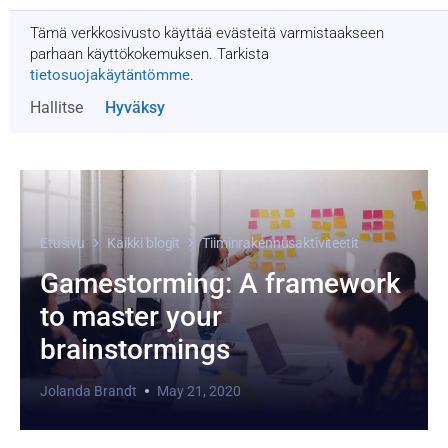
Tämä verkkosivusto käyttää evästeitä varmistaakseen
Pyydä tarjous
parhaan käyttökokemuksen. Tarkista
tietosuojakäytäntömme
.
Hallitse
Hyväksy
Etusivu
Kaikki blogit
Tiiminrakennusaktiviteetit
Gamestorming: A framework
to master your
brainstormings
Jolanda Brandt
May 21, 2020