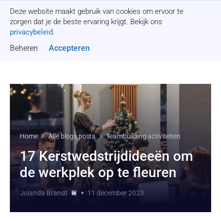
Deze website maakt gebruik van cookies om ervoor te
Offerte aanvragen
zorgen dat je de beste ervaring krijgt. Bekijk ons
privacybeleid
.
Beheren
Accepteren
Home
Alle blogs posts
Teambuilding activiteiten
17 Kerstwedstrijdideeën om
de werkplek op te fleuren
Jolanda Brandt
11 december 2023