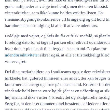
især dem på steder, hvor der ikke er sne (heldigvis har du 16
gode muligheder at vælge imellem!), men det er en klassisk
vinteraktivitet, som ikke kunne holdes væk fra listen. En
snemandsbygningskonkurrence vil bringe dig og dit hold til
barndommens nostalgi og få alle til at være udendørs.
Hold øje med vejret, og hvis du får et frisk snefald, så planl
foreløbig dato for at tage til parken eller ethvert udendørso
hvor du har plads nok til at bygge en snemand. En plan for
udendørsaktiviteter
sikrer også, at alle er tilstrækkeligt klædt
vintervejret.
Del dine medarbejdere op i små teams og giv dem rekvisitter
tørklæde, hat, gulerod til næsen eller andet, der kan bruges ti
konstruere et ansigt og arme på en snemand. Kriterier for de
vindende hold kunne være højde (det er en udfordring at sikr
høj snemand ikke vælter!), kreativitet og skulpturelle færdig
Sørg for, at der er et dommerpanel bestående af ledere eller 