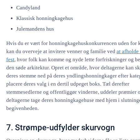
Candyland
Klassisk honningkagehus
Julemandens hus
Hvis du er vært for honningkagehuskonkurrencen uden for k
kan du overveje at invitere venner og familie ved
at afholde 
fest
, hvor folk kan komme og nyde lette forfriskninger og b
den søde arkitektur. Opret et område, hvor deltagerne kan sk
deres stemme ned på deres yndlingshonningkager efter kate
placere deres valg i en dertil udpeget boks. Tæl derefter
stemmesedlerne og offentliggør vinderne, uddeler præmier o
deltagerne tage deres honningkagehuse med hjem i slutning
begivenheden.
7. Strømpe-udfylder skurvogn