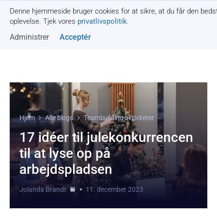
Denne hjemmeside bruger cookies for at sikre, at du får den beds
Få et tilbud
oplevelse. Tjek vores
privatlivspolitik
.
Administrer
Acceptér
Hjem
Alle blogs
Teambuilding aktiviteter
17 idéer til julekonkurrencen
til at lyse op på
arbejdspladsen
Jolanda Brandt
11. december 2023