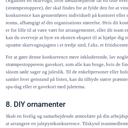
Organiser en skurvogn, hvor medarbejderne får en liste over
(strømpestoppere), der skal findes for at fylde den for at vi
konkurrence kan gennemføres individuelt på kontoret eller 
teams, afhængigt af din organisations størrelse. Hvis dit kon
er for lille til at være vært for arrangementet, eller dit team e
kan du overveje at hyre en ekstern ekspert til at hjælpe dig 
opsætte skurvognsjagten i et tredje sted, f.eks. et fritidscente
For at gøre denne konkurrence mere inkluderende, lav nogle
strømpestopperens gavekort, som alle kan bruge, hvis de fi
såsom søde sager og juleslik. Til de enkeltpersoner eller hol
samler hver genstand på listen, kan du tilbyde større præmie
spa-dag eller et gavekort med juletema.
8. DIY ornamenter
Skab en festlig og samarbejdende atmosfære på din arbejdsp
at arrangere en julepyntkonkurrence. Tilskynd teammedlemme