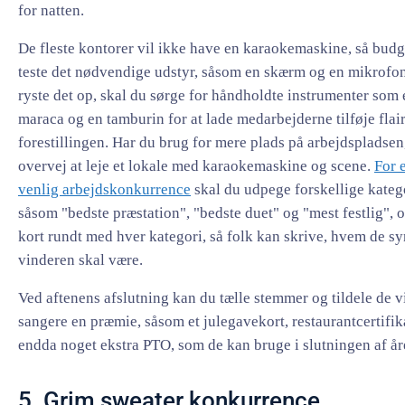
for natten.
De fleste kontorer vil ikke have en karaokemaskine, så budg
teste det nødvendige udstyr, såsom en skærm og en mikrofon
ryste det op, skal du sørge for håndholdte instrumenter som 
maraca og en tamburin for at lade medarbejderne tilføje flair 
forestillingen. Har du brug for mere plads på arbejdspladsen
overvej at leje et lokale med karaokemaskine og scene.
For e
venlig arbejdskonkurrence
skal du udpege forskellige katego
såsom "bedste præstation", "bedste duet" og "mest festlig", 
kort rundt med hver kategori, så folk kan skrive, hvem de sy
vinderen skal være.
Ved aftenens afslutning kan du tælle stemmer og tildele de 
sangere en præmie, såsom et julegavekort, restaurantcertifika
endda noget ekstra PTO, som de kan bruge i slutningen af år
5. Grim sweater konkurrence