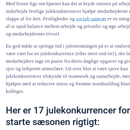
Med ferien lige om hjørnet kan det at bryde rutinen på arbej
indarbejde festlige julekonkurrencer hjælpe medarbejderne 
slappe af for året. Festligheder og
socialt samvær
er en integ
af at opnå balance mellem arbejde og privatliv og øge arbe
og medarbejdernes trivsel.
En god måde at springe ind i julestemningen på er at omfavn
være vært for en julekonkurrence (eller mere end én!), der l
medarbejdere tage en pause fra deres daglige opgaver og gi
sjov og lethjertet atmosfære. Ud over blot at være sjove kan
julekonkurrencer tilskynde til teamwork og samarbejde, me
hjælper med at reducere stress og fremme teambuilding blan
kolleger.
Her er 17 julekonkurrencer for
starte sæsonen rigtigt: