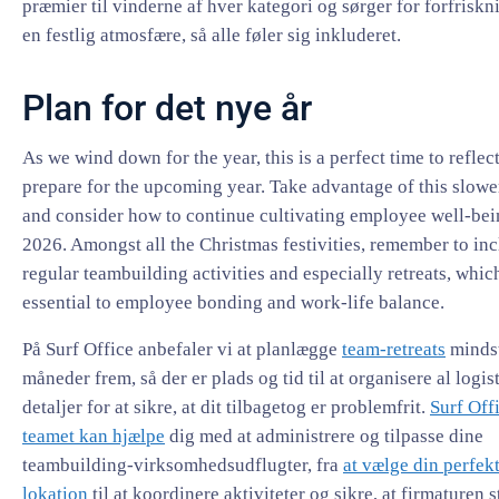
præmier til vinderne af hver kategori og sørger for forfriskn
en festlig atmosfære, så alle føler sig inkluderet.
Plan for det nye år
As we wind down for the year, this is a perfect time to reflec
prepare for the upcoming year. Take advantage of this slowe
and consider how to continue cultivating employee well-bei
2026. Amongst all the Christmas festivities, remember to in
regular teambuilding activities and especially retreats, whic
essential to employee bonding and work-life balance.
På Surf Office anbefaler vi at planlægge
team-retreats
mindst
måneder frem, så der er plads og tid til at organisere al logis
detaljer for at sikre, at dit tilbagetog er problemfrit.
Surf Off
teamet kan hjælpe
dig med at administrere og tilpasse dine
teambuilding-virksomhedsudflugter, fra
at vælge din perfek
lokation
til at koordinere aktiviteter og sikre, at firmaturen