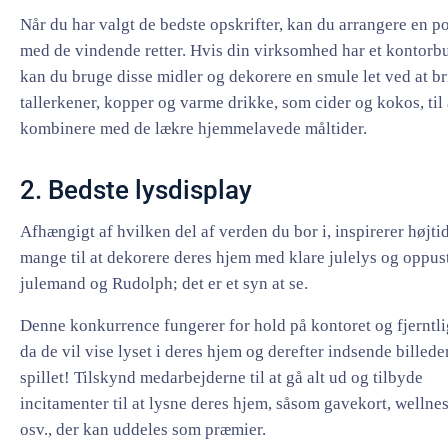
Når du har valgt de bedste opskrifter, kan du arrangere en p
med de vindende retter. Hvis din virksomhed har et kontorb
kan du bruge disse midler og dekorere en smule let ved at b
tallerkener, kopper og varme drikke, som cider og kokos, til 
kombinere med de lækre hjemmelavede måltider.
2. Bedste lysdisplay
Afhængigt af hvilken del af verden du bor i, inspirerer højti
mange til at dekorere deres hjem med klare julelys og oppus
julemand og Rudolph; det er et syn at se.
Denne konkurrence fungerer for hold på kontoret og fjerntl
da de vil vise lyset i deres hjem og derefter indsende billeder
spillet! Tilskynd medarbejderne til at gå alt ud og tilbyde
incitamenter til at lysne deres hjem, såsom gavekort, wellne
osv., der kan uddeles som præmier.