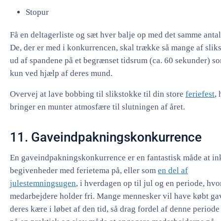
Stopur
Få en deltagerliste og sæt hver balje op med det samme antal
De, der er med i konkurrencen, skal trække så mange af slik
ud af spandene på et begrænset tidsrum (ca. 60 sekunder) so
kun ved hjælp af deres mund.
Overvej at lave bobbing til slikstokke til din store
feriefest
, 
bringer en munter atmosfære til slutningen af året.
11. Gaveindpakningskonkurrence
En gaveindpakningskonkurrence er en fantastisk måde at in
begivenheder med ferietema på, eller som
en del af
julestemningsugen
, i hverdagen op til jul og en periode, hv
medarbejdere holder fri. Mange mennesker vil have købt gav
deres kære i løbet af den tid, så drag fordel af denne period