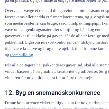
på en praktisk og sjov måde at engagere medarbejderne på.
Overvej at vælge et tema til din gaveindpakning, såsom et sp
farveskema eller endda et firmarelateret tema, og giv også ma
som medarbejderne kan bruge, såsom indpakningspapir (ka
være ude af genbrugsmaterialer), sløjfer og bånd og endda
gavemærker til at klæbe på gaven, når de alle er færdige med
pakket ind. Ligesom julekortkonkurrencen, tilskynd medarb
til at være kreative og brug dette øjeblik til at fremme kom
og
teambuilding
.
Når alle deltagere har pakket deres gaver ind, skal alle ste
vinder baseret på originalitet, kreativitet og udførelse. Sørg f
vinderen får noget lidt ekstra for at fejre deres sejr.
12. Byg en snemandskonkurrence
Denne konkurrence virker muligvis kun for nogle arbejdspla