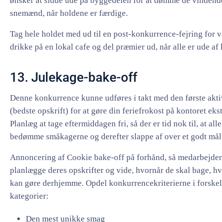
ønsker at sidde ude på byggedelen for at dømme de vindend
snemænd, når holdene er færdige.
Tag hele holdet med ud til en post-konkurrence-fejring for 
drikke på en lokal cafe og del præmier ud, når alle er ude af
13. Julekage-bake-off
Denne konkurrence kunne udføres i takt med den første akti
(bedste opskrift) for at gøre din feriefrokost på kontoret eks
Planlæg at tage eftermiddagen fri, så der er tid nok til, at all
bedømme småkagerne og derefter slappe af over et godt målt
Annoncering af Cookie bake-off på forhånd, så medarbejde
planlægge deres opskrifter og vide, hvornår de skal bage, hv
kan gøre derhjemme. Opdel konkurrencekriterierne i forskel
kategorier:
Den mest unikke smag