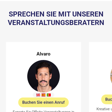
SPRECHEN SIE MIT UNSEREN
VERANSTALTUNGSBERATERN
Alvaro
Buc
Buchen Sie einen Anruf
Kreative 
Experte für Offsite-Veranstaltungen in