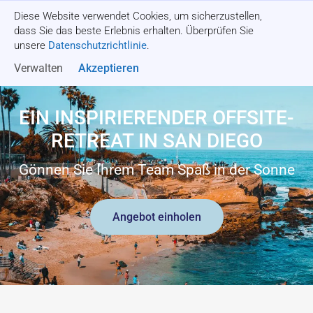
Diese Website verwendet Cookies, um sicherzustellen,
Angebot einholen
dass Sie das beste Erlebnis erhalten. Überprüfen Sie
unsere
Datenschutzrichtlinie
.
Verwalten
Akzeptieren
EIN INSPIRIERENDER OFFSITE-
RETREAT IN SAN DIEGO
Gönnen Sie Ihrem Team Spaß in der Sonne
Angebot einholen