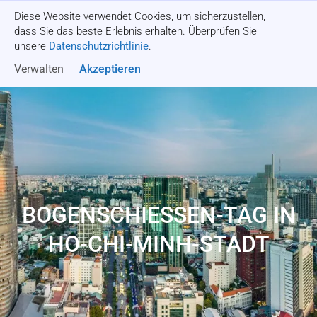
Diese Website verwendet Cookies, um sicherzustellen,
Angebot einholen
dass Sie das beste Erlebnis erhalten. Überprüfen Sie
unsere
Datenschutzrichtlinie
.
Verwalten
Akzeptieren
BOGENSCHIESSEN-TAG IN H
O-CHI-MINH-STADT