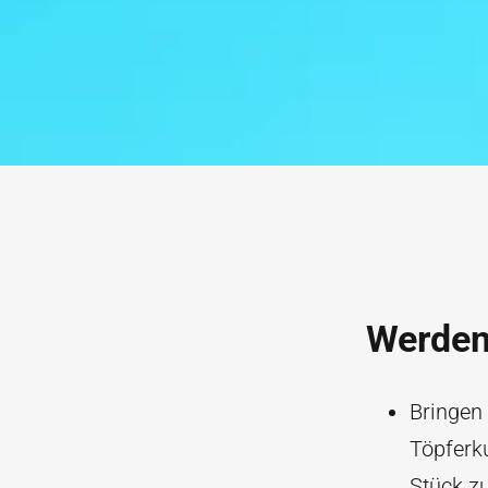
Werden 
Bringen 
Töpferk
Stück z