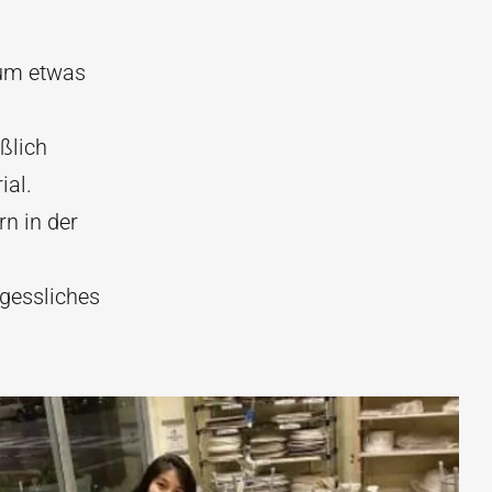
 um etwas
ßlich
ial.
n in der
rgessliches