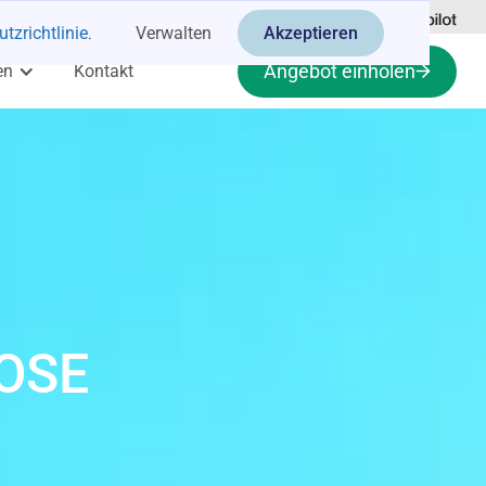
tzrichtlinie
.
Verwalten
Akzeptieren
Angebot einholen
en
Kontakt
OSE