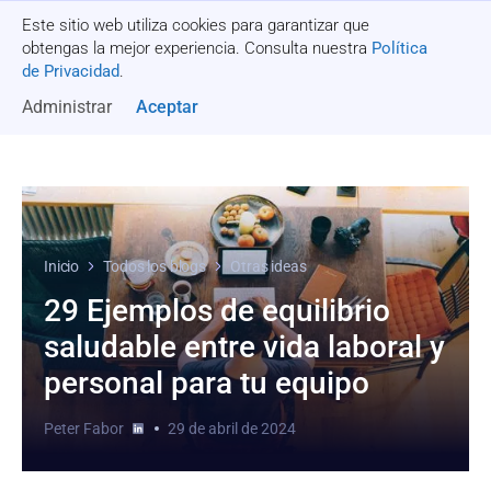
Este sitio web utiliza cookies para garantizar que
Recibe una cotización
obtengas la mejor experiencia. Consulta nuestra
Política
de Privacidad
.
Administrar
Aceptar
Inicio
Todos los blogs
Otras ideas
29 Ejemplos de equilibrio
saludable entre vida laboral y
personal para tu equipo
Peter Fabor
29 de abril de 2024