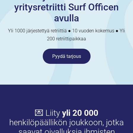
yritysretriitti Surf Officen
avulla
Yli 1000 järjestettyä retriittiä ● 10 vuoden kokemus ● Yli
200 retriittipaikkaa
Pyydä tarjous
💌 Liity
yli 20 000
henkilöpäällikön joukkoon, jotka
saavat oivalluksia ihmisten