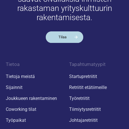
rakastaman yrityskulttuurin
rakentamisesta.
Tilaa
Tietoa
Tapahtumatyypit
Tietoja meistä
Startupretriitit
Sijainnit
Retriitit etätiimeille
Joukkueen rakentaminen
Työretriitit
Coworking tilat
Tiimiytysretriitit
Työpaikat
Johtajaretriitit