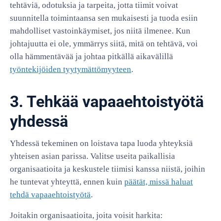
tehtäviä, odotuksia ja tarpeita, jotta tiimit voivat
suunnitella toimintaansa sen mukaisesti ja tuoda esiin
mahdolliset vastoinkäymiset, jos niitä ilmenee. Kun
johtajuutta ei ole, ymmärrys siitä, mitä on tehtävä, voi
olla hämmentävää ja johtaa pitkällä aikavälillä
työntekijöiden tyytymättömyyteen
.
3. Tehkää vapaaehtoistyötä
yhdessä
Yhdessä tekeminen on loistava tapa luoda yhteyksiä
yhteisen asian parissa. Valitse useita paikallisia
organisaatioita ja keskustele tiimisi kanssa niistä, joihin
he tuntevat yhteyttä, ennen kuin
päätät, missä haluat
tehdä vapaaehtoistyötä
.
Joitakin organisaatioita, joita voisit harkita: