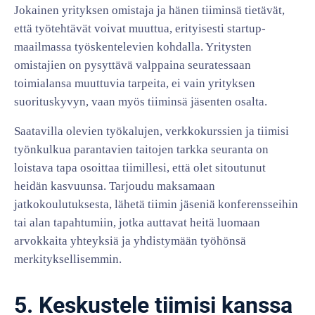
Jokainen yrityksen omistaja ja hänen tiiminsä tietävät,
että työtehtävät voivat muuttua, erityisesti startup-
maailmassa työskentelevien kohdalla. Yritysten
omistajien on pysyttävä valppaina seuratessaan
toimialansa muuttuvia tarpeita, ei vain yrityksen
suorituskyvyn, vaan myös tiiminsä jäsenten osalta.
Saatavilla olevien työkalujen, verkkokurssien ja tiimisi
työnkulkua parantavien taitojen tarkka seuranta on
loistava tapa osoittaa tiimillesi, että olet sitoutunut
heidän kasvuunsa. Tarjoudu maksamaan
jatkokoulutuksesta, lähetä tiimin jäseniä konferensseihin
tai alan tapahtumiin, jotka auttavat heitä luomaan
arvokkaita yhteyksiä ja yhdistymään työhönsä
merkityksellisemmin.
5. Keskustele tiimisi kanssa