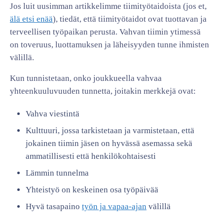
Jos luit uusimman artikkelimme tiimityötaidoista (jos et,
älä etsi enää
), tiedät, että tiimityötaidot ovat tuottavan ja
terveellisen työpaikan perusta. Vahvan tiimin ytimessä
on toveruus, luottamuksen ja läheisyyden tunne ihmisten
välillä.
Kun tunnistetaan, onko joukkueella vahvaa
yhteenkuuluvuuden tunnetta, joitakin merkkejä ovat:
Vahva viestintä
Kulttuuri, jossa tarkistetaan ja varmistetaan, että
jokainen tiimin jäsen on hyvässä asemassa sekä
ammatillisesti että henkilökohtaisesti
Lämmin tunnelma
Yhteistyö on keskeinen osa työpäivää
Hyvä tasapaino
työn ja vapaa-ajan
välillä