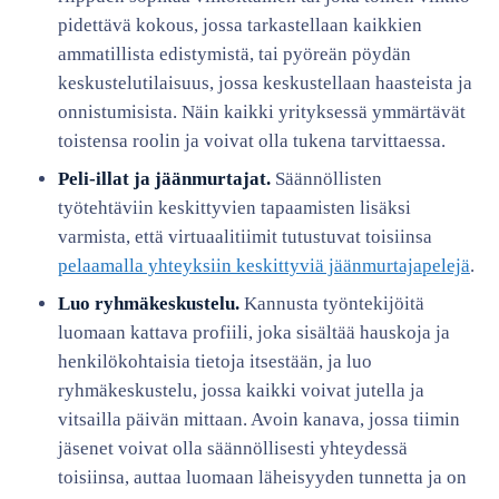
pidettävä kokous, jossa tarkastellaan kaikkien
ammatillista edistymistä, tai pyöreän pöydän
keskustelutilaisuus, jossa keskustellaan haasteista ja
onnistumisista. Näin kaikki yrityksessä ymmärtävät
toistensa roolin ja voivat olla tukena tarvittaessa.
Peli-illat ja jäänmurtajat.
Säännöllisten
työtehtäviin keskittyvien tapaamisten lisäksi
varmista, että virtuaalitiimit tutustuvat toisiinsa
pelaamalla yhteyksiin keskittyviä jäänmurtajapelejä
.
Luo ryhmäkeskustelu.
Kannusta työntekijöitä
luomaan kattava profiili, joka sisältää hauskoja ja
henkilökohtaisia tietoja itsestään, ja luo
ryhmäkeskustelu, jossa kaikki voivat jutella ja
vitsailla päivän mittaan. Avoin kanava, jossa tiimin
jäsenet voivat olla säännöllisesti yhteydessä
toisiinsa, auttaa luomaan läheisyyden tunnetta ja on