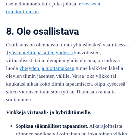
usein dominoefektin, joka johtaa
terveeseen
tiimikulttuuriin
.
8. Ole osallistava
Osallisuus on olennaista tiimin yhteishenkeä vaalittaessa.
Työskentelittepä sitten yhdessä
kasvotusten,
virtuaalisesti tai molempien yhdistelmänä, on tärkeää
luoda
yhteyden ja luottamuksen
tunne kaikkien lähellä
olevien tiimin jäsenten välille. Varaa joka viikko tai
kuukausi aikaa koko tiimin tapaamiseen, olipa kyseessä
sitten viereisen toimiston työ tai Thaimaan rannalta
soittaminen.
Vinkkejä virtuaali- ja hybriditiimeille:
Sopikaa säännölliset tapaamiset.
Aikarajoitteista
riippuen sopikaa viikoittainen tai joka toinen viikko