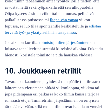
koko tiimin tapaaminen antaa työntekijöille tiedon, että
arvostat heitä sekä työpaikalla että sen ulkopuolella.
Olipa kyseessä sitten viikoittainen lounas, pelipäivä
paikallisessa puistossa tai
iltapäivän vapaa
viikon
lopussa, se luo tilaa spontaanille keskustelulle ja
edistää
tervettä työ- ja yksityiselämän tasapainoa
.
Jos aika on kortilla,
toimistojuhlien järjestäminen
on
loistava tapa lievittää stressiä kiireisinä aikoina. Pukeudu
hienosti, koristele toimisto ja pidä hauskaa yhdessä.
10. Joukkueen retriitit
Tavaranpakkaaminen ja yhdessä tien päälle (tai ilmaan)
lähteminen viettämään pitkää viikonloppua, viikkoa tai
jopa pidempään eri paikassa koko tiimin kanssa tarjoaa
runsaasti etuja. Tiimiretriitin järjestäminen on erityisen
tärkeää nykyään, sillä monet tiimit ovat hajallaan ympäri