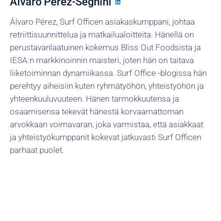
Álvaro Pérez-Segnini
Álvaro Pérez, Surf Officen asiakaskumppani, johtaa
retriittisuunnittelua ja matkailualoitteita. Hänellä on
perustavanlaatuinen kokemus Bliss Out Foodsista ja
IESA:n markkinoinnin maisteri, joten hän on taitava
liiketoiminnan dynamiikassa. Surf Office -blogissa hän
perehtyy aiheisiin kuten ryhmätyöhön, yhteistyöhön ja
yhteenkuuluvuuteen. Hänen tarmokkuutensa ja
osaamisensa tekevät hänestä korvaamattoman
arvokkaan voimavaran, joka varmistaa, että asiakkaat
ja yhteistyökumppanit kokevat jatkuvasti Surf Officen
parhaat puolet.