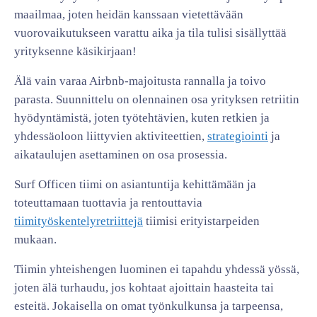
maailmaa, joten heidän kanssaan vietettävään
vuorovaikutukseen varattu aika ja tila tulisi sisällyttää
yrityksenne käsikirjaan!
Älä vain varaa Airbnb-majoitusta rannalla ja toivo
parasta. Suunnittelu on olennainen osa yrityksen retriitin
hyödyntämistä, joten työtehtävien, kuten retkien ja
yhdessäoloon liittyvien aktiviteettien,
strategiointi
ja
aikataulujen asettaminen on osa prosessia.
Surf Officen tiimi on asiantuntija kehittämään ja
toteuttamaan tuottavia ja rentouttavia
tiimityöskentelyretriittejä
tiimisi erityistarpeiden
mukaan.
Tiimin yhteishengen luominen ei tapahdu yhdessä yössä,
joten älä turhaudu, jos kohtaat ajoittain haasteita tai
esteitä. Jokaisella on omat työnkulkunsa ja tarpeensa,