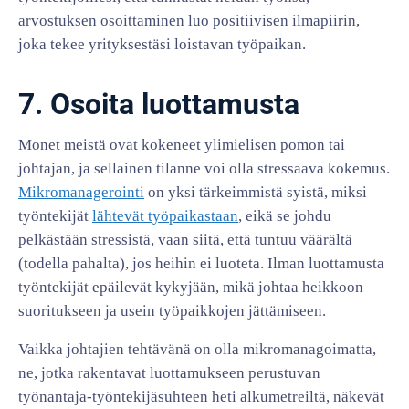
arvostuksen osoittaminen luo positiivisen ilmapiirin,
joka tekee yrityksestäsi loistavan työpaikan.
7. Osoita luottamusta
Monet meistä ovat kokeneet ylimielisen pomon tai
johtajan, ja sellainen tilanne voi olla stressaava kokemus.
Mikromanagerointi
on yksi tärkeimmistä syistä, miksi
työntekijät
lähtevät työpaikastaan
, eikä se johdu
pelkästään stressistä, vaan siitä, että tuntuu väärältä
(todella pahalta), jos heihin ei luoteta. Ilman luottamusta
työntekijät epäilevät kykyjään, mikä johtaa heikkoon
suoritukseen ja usein työpaikkojen jättämiseen.
Vaikka johtajien tehtävänä on olla mikromanagoimatta,
ne, jotka rakentavat luottamukseen perustuvan
työnantaja-työntekijäsuhteen heti alkumetreiltä, näkevät