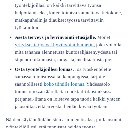
työntekijöilläsi on kaikki tarvittava työnsä
helpottamiseksi, kuten toimiva kannettava tietokone,
matkapuhelin ja tilaukset työssä tarvittaviin
työkaluihin.
Aseta terveys ja hyvinvointi etusijalle.
Monet
yritykset tarjoavat hyvinvointibudjetin
, joka voi olla
mitä tahansa alennetusta kuntosalijäsenyydestä tai
stipendi liikunnasta, joogasta, meditaatiosta jne.
Osta työntekijöillesi lounas.
Jos työskentelette
samassa toimistossa tai kaupungissa, tarjoile
säännöllisesti
koko tiimille lounas
. Yhdessäolo
toimistopizzan äärellä tai cocktail-tilaisuuksissa
perjantai-iltana on loistava tapa tuoda kaikki yhteen
ja osoittaa, että arvostat heidän kovaa työtään.
Näiden käytännönläheisten asioiden lisäksi, joilla osoitat
työntekijöillesi, että tunnustat heidän työnsä,