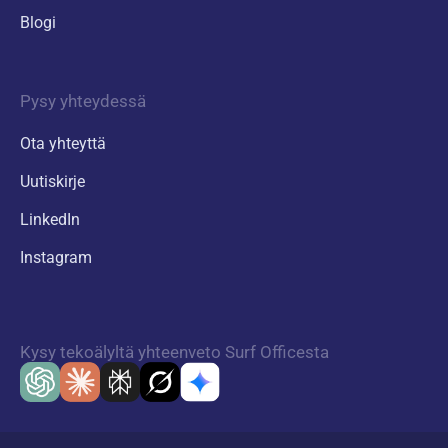
Blogi
Pysy yhteydessä
Ota yhteyttä
Uutiskirje
LinkedIn
Instagram
Kysy tekoälyltä yhteenveto Surf Officesta