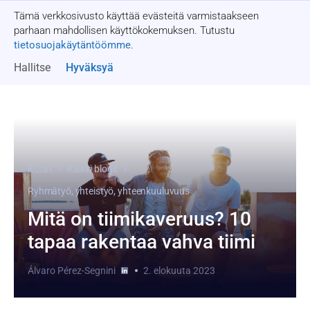
Tämä verkkosivusto käyttää evästeitä varmistaakseen
Pyydä tarjous
parhaan mahdollisen käyttökokemuksen. Tutustu
tietosuojakäytäntöömme
.
Hallitse
Hyväksyä
Kotiin
Kaikki blogit
Ryhmätyö, yhteistyö, yhteenkuuluvuus
Mitä on tiimikaveruus? 10
tapaa rakentaa vahva tiimi
Álvaro Pérez-Segnini
2. elokuuta 2023