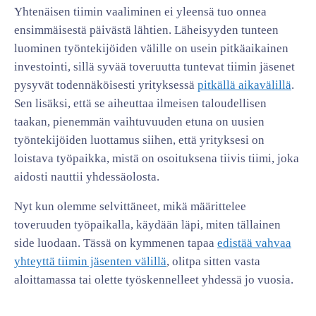
Yhtenäisen tiimin vaaliminen ei yleensä tuo onnea
ensimmäisestä päivästä lähtien. Läheisyyden tunteen
luominen työntekijöiden välille on usein pitkäaikainen
investointi, sillä syvää toveruutta tuntevat tiimin jäsenet
pysyvät todennäköisesti yrityksessä
pitkällä aikavälillä
.
Sen lisäksi, että se aiheuttaa ilmeisen taloudellisen
taakan, pienemmän vaihtuvuuden etuna on uusien
työntekijöiden luottamus siihen, että yrityksesi on
loistava työpaikka, mistä on osoituksena tiivis tiimi, joka
aidosti nauttii yhdessäolosta.
Nyt kun olemme selvittäneet, mikä määrittelee
toveruuden työpaikalla, käydään läpi, miten tällainen
side luodaan. Tässä on kymmenen tapaa
edistää vahvaa
yhteyttä tiimin jäsenten välillä
, olitpa sitten vasta
aloittamassa tai olette työskennelleet yhdessä jo vuosia.