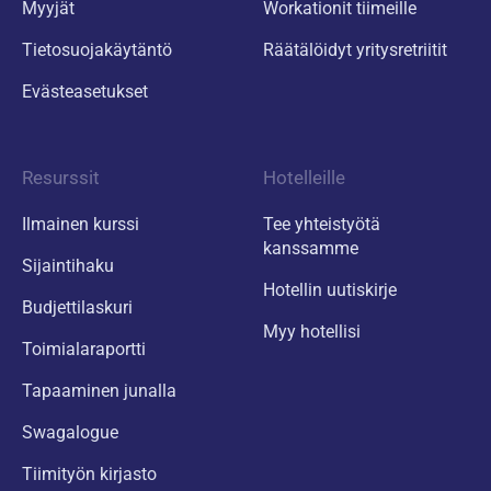
Myyjät
Workationit tiimeille
Tietosuojakäytäntö
Räätälöidyt yritysretriitit
Evästeasetukset
Resurssit
Hotelleille
Ilmainen kurssi
Tee yhteistyötä
kanssamme
Sijaintihaku
Hotellin uutiskirje
Budjettilaskuri
Myy hotellisi
Toimialaraportti
Tapaaminen junalla
Swagalogue
Tiimityön kirjasto