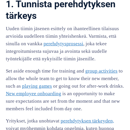
1. Tunnista perehdytyksen
tärkeys
Uuden tiimin jäsenen esittely on ihanteellinen tilaisuus
arvioida uudelleen tiimin yhteishenkeä. Varmista, että
sinulla on vankka
perehdytysprosessi
, joka tekee
integroitumisesta sujuvaa ja avointa sekä uudelle
työntekijälle että nykyisille tiimin jäsenille.
Set aside enough time for training and
group activities
to
allow the whole team to get to know their new member,
such as
playing games
or going out for after-work drinks.
New employee onboarding
is an opportunity to make
sure expectations are set from the moment and that new
members feel included from day one.
Yritykset, jotka unohtavat
perehdytyksen tärkeyden,
voivat myöhemmin kohdata ongelmia, kuten huonoa