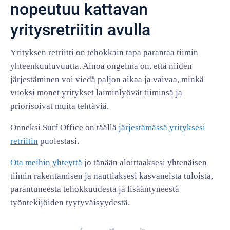
nopeutuu kattavan
yritysretriitin avulla
Yrityksen retriitti on tehokkain tapa parantaa tiimin
yhteenkuuluvuutta. Ainoa ongelma on, että niiden
järjestäminen voi viedä paljon aikaa ja vaivaa, minkä
vuoksi monet yritykset laiminlyövät tiiminsä ja
priorisoivat muita tehtäviä.
Onneksi Surf Office on täällä
järjestämässä yrityksesi
retriitin
puolestasi.
Ota meihin yhteyttä
jo tänään aloittaaksesi yhtenäisen
tiimin rakentamisen ja nauttiaksesi kasvaneista tuloista,
parantuneesta tehokkuudesta ja lisääntyneestä
työntekijöiden tyytyväisyydestä.