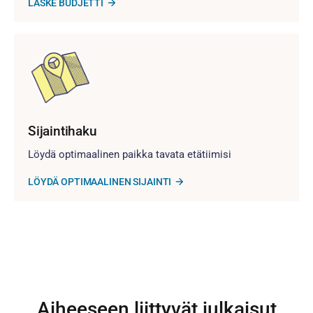
LASKE BUDJETTI
Sijaintihaku
Löydä optimaalinen paikka tavata etätiimisi
LÖYDÄ OPTIMAALINEN SIJAINTI
Aiheeseen liittyvät julkaisut