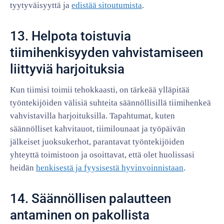
tyytyväisyyttä ja
edistää sitoutumista
.
13. Helpota toistuvia
tiimihenkisyyden vahvistamiseen
liittyviä harjoituksia
Kun tiimisi toimii tehokkaasti, on tärkeää ylläpitää
työntekijöiden välisiä suhteita säännöllisillä tiimihenkeä
vahvistavilla harjoituksilla. Tapahtumat, kuten
säännölliset kahvitauot, tiimilounaat ja työpäivän
jälkeiset juoksukerhot, parantavat työntekijöiden
yhteyttä toimistoon ja osoittavat, että olet huolissasi
heidän
henkisestä ja fyysisestä hyvinvoinnistaan
.
14. Säännöllisen palautteen
antaminen on pakollista