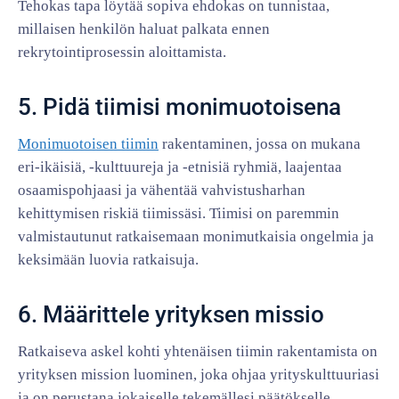
Tehokas tapa löytää sopiva ehdokas on tunnistaa,
millaisen henkilön haluat palkata ennen
rekrytointiprosessin aloittamista.
5. Pidä tiimisi monimuotoisena
Monimuotoisen tiimin
rakentaminen, jossa on mukana
eri-ikäisiä, -kulttuureja ja -etnisiä ryhmiä, laajentaa
osaamispohjaasi ja vähentää vahvistusharhan
kehittymisen riskiä tiimissäsi. Tiimisi on paremmin
valmistautunut ratkaisemaan monimutkaisia ongelmia ja
keksimään luovia ratkaisuja.
6. Määrittele yrityksen missio
Ratkaiseva askel kohti yhtenäisen tiimin rakentamista on
yrityksen mission luominen, joka ohjaa yrityskulttuuriasi
ja on perustana jokaiselle tekemällesi päätökselle.