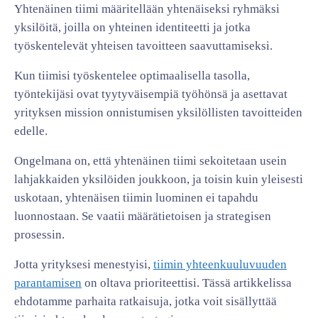
Yhtenäinen tiimi määritellään yhtenäiseksi ryhmäksi
yksilöitä, joilla on yhteinen identiteetti ja jotka
työskentelevät yhteisen tavoitteen saavuttamiseksi.
Kun tiimisi työskentelee optimaalisella tasolla,
työntekijäsi ovat tyytyväisempiä työhönsä ja asettavat
yrityksen mission onnistumisen yksilöllisten tavoitteiden
edelle.
Ongelmana on, että yhtenäinen tiimi sekoitetaan usein
lahjakkaiden yksilöiden joukkoon, ja toisin kuin yleisesti
uskotaan, yhtenäisen tiimin luominen ei tapahdu
luonnostaan. Se vaatii määrätietoisen ja strategisen
prosessin.
Jotta yrityksesi menestyisi,
tiimin yhteenkuuluvuuden
parantamisen
on oltava prioriteettisi. Tässä artikkelissa
ehdotamme parhaita ratkaisuja, jotka voit sisällyttää