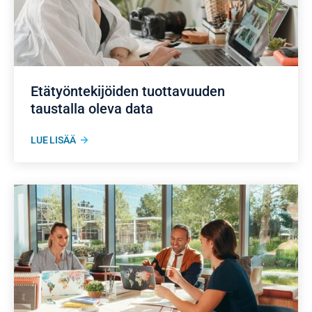
Etätyöntekijöiden tuottavuuden
taustalla oleva data
LUE LISÄÄ