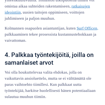
yhteenkuuluvuutta. Toimiston ulkopuolella tiimisi voi
omistaa aikaa suhteiden rakentamiseen,
ratkaisujen
ideointiin
, uusien taitojen oppimiseen, voittojen
juhlimiseen ja paljon muuhun.
Kolmannen osapuolen asiantuntijan, kuten
Surf Officen,
palkkaaminen tekee prosessista kustannustehokkaan ja
vaivattoman.
4. Palkkaa työntekijöitä, joilla on
samanlaiset arvot
Voi olla houkuttelevaa valita ehdokas, jolla on
vaikuttavin ansioluettelo, mutta se ei välttämättä ole
paras vaihtoehto tiimillesi. Kun palkkaat uutta
työntekijää, harkitse huolellisesti hänen potentiaaliaan
sulautua muuhun tiimiin.