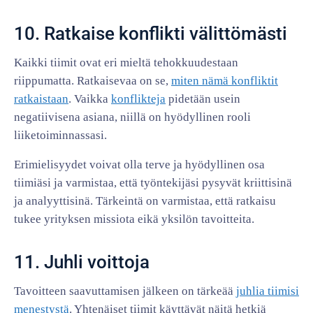
10. Ratkaise konflikti välittömästi
Kaikki tiimit ovat eri mieltä tehokkuudestaan
riippumatta. Ratkaisevaa on se,
miten nämä konfliktit
ratkaistaan
. Vaikka
konflikteja
pidetään usein
negatiivisena asiana, niillä on hyödyllinen rooli
liiketoiminnassasi.
Erimielisyydet voivat olla terve ja hyödyllinen osa
tiimiäsi ja varmistaa, että työntekijäsi pysyvät kriittisinä
ja analyyttisinä. Tärkeintä on varmistaa, että ratkaisu
tukee yrityksen missiota eikä yksilön tavoitteita.
11. Juhli voittoja
Tavoitteen saavuttamisen jälkeen on tärkeää
juhlia tiimisi
menestystä
. Yhtenäiset tiimit käyttävät näitä hetkiä