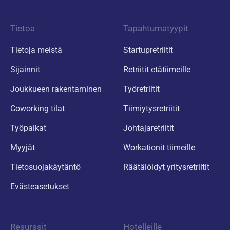
Tietoa
Tapahtumatyypit
Tietoja meistä
Startupretriitit
Sijainnit
Retriitit etätiimeille
Joukkueen rakentaminen
Työretriitit
Coworking tilat
Tiimiytysretriitit
Työpaikat
Johtajaretriitit
Myyjät
Workationit tiimeille
Tietosuojakäytäntö
Räätälöidyt yritysretriitit
Evästeasetukset
Resurssit
Hotelleille