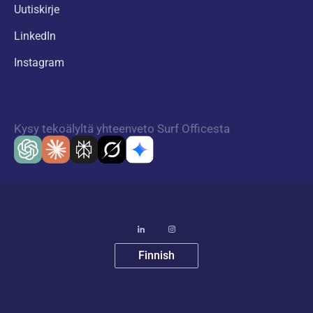
Uutiskirje
LinkedIn
Instagram
Kysy tekoälyltä yhteenveto Surf Officesta
Finnish