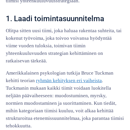
tiimisi yhteenkuuluvuusstrategiaan.
1. Laadi toimintasuunnitelma
Olitpa sitten uusi tiimi, joka haluaa rakentaa suhteita, tai
kokenut työvoima, joka toivoo voivansa hyödyntää
viime vuoden tuloksia, toimivan tiimin
yhteenkuuluvuuden strategian kehittäminen on
ratkaisevan tärkeää.
Amerikkalainen psykologian tutkija Bruce Tuckman
kehitti teorian
ryhmän kehityksen eri vaiheista
.
Tuckmanin mukaan kaikki tiimit voidaan luokitella
neljään päävaiheeseen: muodostuminen, myrsky,
normien muodostaminen ja suorittaminen. Kun tiedät,
mihin kategoriaan tiimisi kuuluu, voit alkaa kehittää
strukturoitua etenemissuunnitelmaa, joka parantaa tiimisi
tehokkuutta.