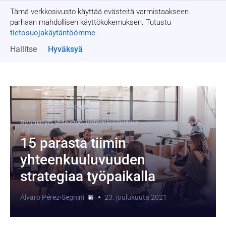
Tämä verkkosivusto käyttää evästeitä varmistaakseen
Pyydä tarjous
parhaan mahdollisen käyttökokemuksen. Tutustu
tietosuojakäytäntöömme
.
Hallitse
Hyväksyä
Kotiin
Kaikki blogit
Ryhmätyö, yhteistyö, yhteenkuuluvuus
15 parasta tiimin
yhteenkuuluvuuden
strategiaa työpaikalla
Álvaro Pérez-Segnini
23. joulukuuta 2021