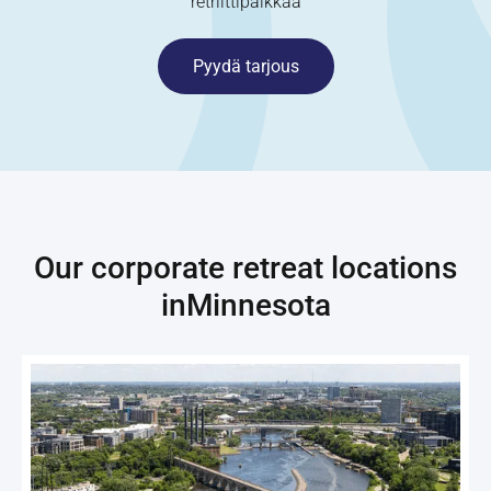
retriittipaikkaa
Pyydä tarjous
Our corporate retreat locations
in
Minnesota