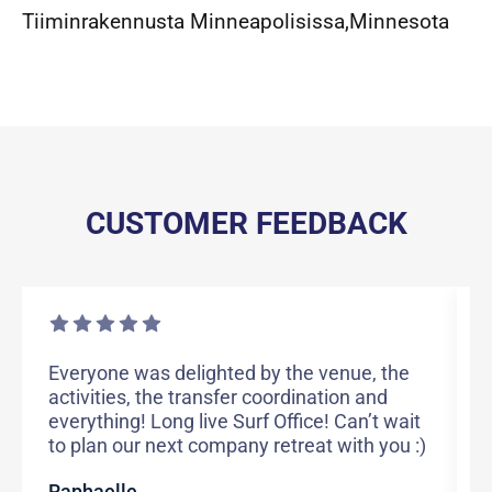
Tiiminrakennusta Minneapolisissa
,
Minnesota
CUSTOMER FEEDBACK
Everyone was delighted by the venue, the
T
activities, the transfer coordination and
g
everything! Long live Surf Office! Can’t wait
p
to plan our next company retreat with you :)
h
w
Raphaelle