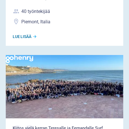
40
työntekijää
Piemont, Italia
LUE LISÄÄ
Kiitos vielä kerran Teresalle ja Fernandalle Surf