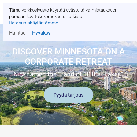
Tämä verkkosivusto käyttää evästeitä varmistaakseen
Pyydä tarjous
parhaan käyttökokemuksen. Tarkista
tietosuojakäytäntömme
.
Hallitse
Hyväksy
DISCOVER MINNESOTA ON A
CORPORATE RETREAT
Nicknamed the “Land of 10,000 Lakes”
Pyydä tarjous