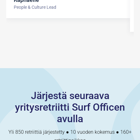
d
People & Culture Lead
I
P
Järjestä seuraava
yritysretriitti Surf Officen
avulla
Yli 850 retriittiä järjestetty ● 10 vuoden kokemus ● 160+