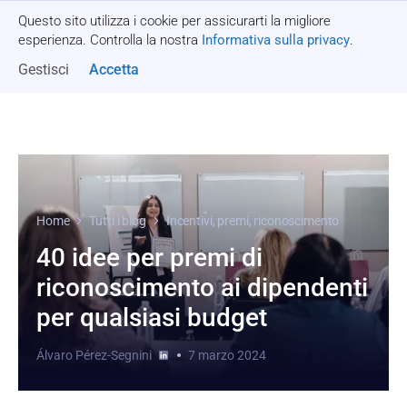
Questo sito utilizza i cookie per assicurarti la migliore
Richiedi un preventivo
esperienza. Controlla la nostra
Informativa sulla privacy
.
Gestisci
Accetta
Home
Tutti i blog
Incentivi, premi, riconoscimento
40 idee per premi di
riconoscimento ai dipendenti
per qualsiasi budget
Álvaro Pérez-Segnini
7 marzo 2024