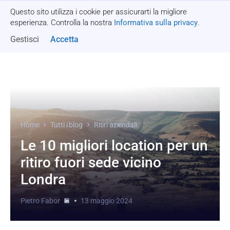
Questo sito utilizza i cookie per assicurarti la migliore
Richiedi un preventivo
esperienza. Controlla la nostra
Informativa sulla privacy
.
Gestisci
Accetta
Home
Tutti i blog
Ritiri aziendali
Le 10 migliori location per un
ritiro fuori sede vicino
Londra
Pietro Fabor
13 maggio 2024