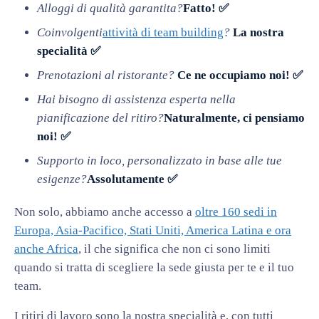
Alloggi di qualità garantita?
Fatto! ✅
Coinvolgenti
attività di team building
?
La nostra
specialità ✅
Prenotazioni al ristorante?
Ce ne occupiamo noi! ✅
Hai bisogno di assistenza esperta nella
pianificazione del ritiro?
Naturalmente, ci pensiamo
noi! ✅
Supporto in loco, personalizzato in base alle tue
esigenze?
Assolutamente ✅
Non solo, abbiamo anche accesso a
oltre 160 sedi in
Europa, Asia-Pacifico, Stati Uniti, America Latina e ora
anche Africa
, il che significa che non ci sono limiti
quando si tratta di scegliere la sede giusta per te e il tuo
team.
I ritiri di lavoro sono la nostra specialità e, con tutti