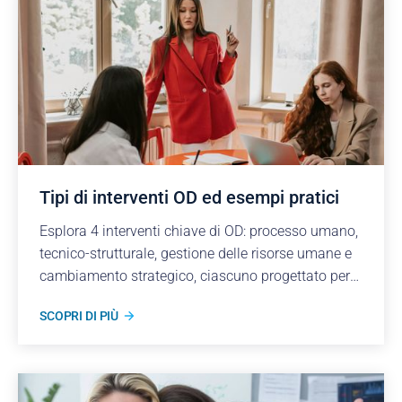
Tipi di interventi OD ed esempi pratici
Esplora 4 interventi chiave di OD: processo umano,
tecnico-strutturale, gestione delle risorse umane e
cambiamento strategico, ciascuno progettato per
migliorare il lavoro di squadra, l'efficienza e la
SCOPRI DI PIÙ
crescita.