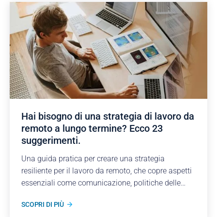
Hai bisogno di una strategia di lavoro da
remoto a lungo termine? Ecco 23
suggerimenti.
Una guida pratica per creare una strategia
resiliente per il lavoro da remoto, che copre aspetti
essenziali come comunicazione, politiche delle
risorse umane, sicurezza dei dati e benessere dei
SCOPRI DI PIÙ
dipendenti.