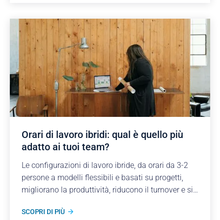
Orari di lavoro ibridi: qual è quello più
adatto ai tuoi team?
Le configurazioni di lavoro ibride, da orari da 3-2
persone a modelli flessibili e basati su progetti,
migliorano la produttività, riducono il turnover e si
adattano alle esigenze del team, garantendo il
SCOPRI DI PIÙ
coinvolgimento.