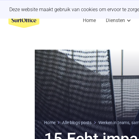
Een last-minute offsite organiseren?
Wij regelen het.
Deze website maakt gebruik van cookies om ervoor te zorgen 
Home
Diensten
Home
Alle blogs posts
Werken in teams, sa
15 Echt impa