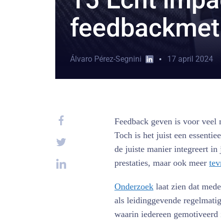
feedbackmet
Álvaro Pérez-Segnini
17 april 2024
Feedback geven is voor veel 
Toch is het juist een essentie
de juiste manier integreert in 
prestaties, maar ook meer
tev
Onderzoek
laat zien dat mede
als leidinggevende regelmati
waarin iedereen gemotiveerd is