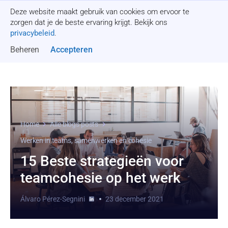
Deze website maakt gebruik van cookies om ervoor te
Offerte aanvragen
zorgen dat je de beste ervaring krijgt. Bekijk ons
privacybeleid
.
Beheren
Accepteren
Home
Alle blogs posts
Werken in teams, samenwerken en cohesie
15 Beste strategieën voor
teamcohesie op het werk
Álvaro Pérez-Segnini
23 december 2021