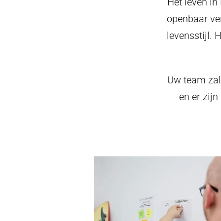
Het leven i
openbaar ver
levensstijl. 
Uw team zal 
en er zij