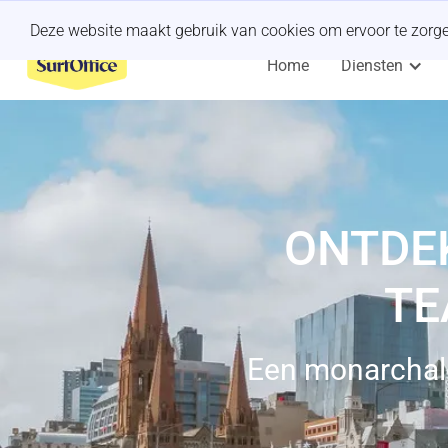
Een last-minute offsite organiseren?
Wij regelen het.
Deze website maakt gebruik van cookies om ervoor te zorgen 
Home
Diensten
ONTDE
TE
Een monarchale