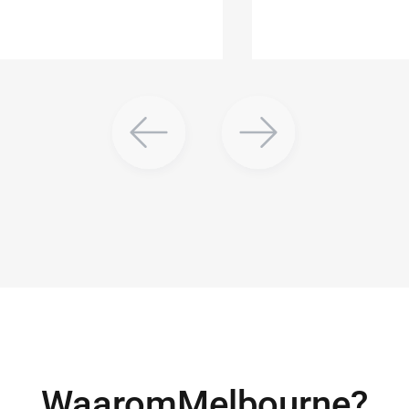
Waarom
Melbourne
?