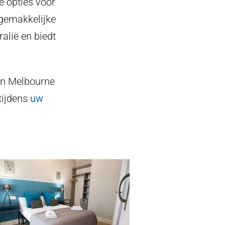
 opties voor
 gemakkelijke
ralië en biedt
 in Melbourne
tijdens
uw