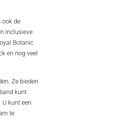
s ook de
n inclusieve
Royal Botanic
ck en nog veel
den. Ze bieden
 band kunt
. U kunt een
eam te