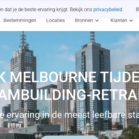
dat je de beste ervaring krijgt. Bekijk ons
privacybeleid
.
B
Bestemmingen
Locaties
Bronnen
Klanten
K MELBOURNE TIJDE
AMBUILDING-RETRA
 ervaring in de meest leefbare sta