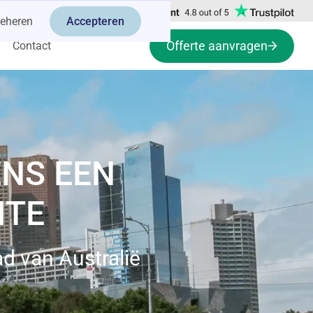
eheren
Accepteren
Offerte aanvragen
Contact
NS EEN
ITE
d van Australië