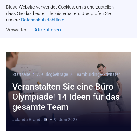
Diese Website verwendet Cookies, um sicherzustellen,
Angebot einholen
dass Sie das beste Erlebnis erhalten. Überprüfen Sie
unsere
Datenschutzrichtlinie
.
Verwalten
Akzeptieren
Startseite
Alle Blogbeiträge
Teambuilding-Aktivitäten
Veranstalten Sie eine Büro-
Olympiade! 14 Ideen für das
gesamte Team
Jolanda Brandt
9. Juni 2023