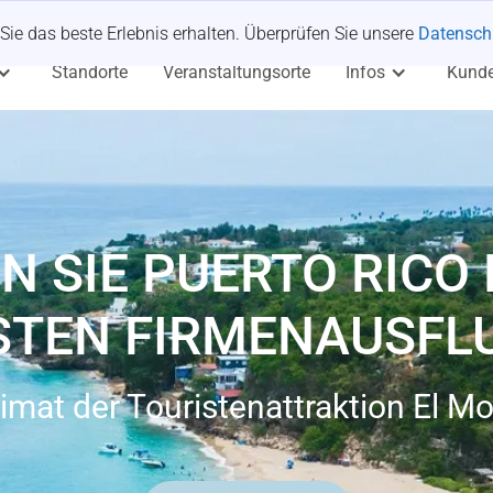
Sie das beste Erlebnis erhalten. Überprüfen Sie unsere
Datenschu
Standorte
Veranstaltungsorte
Infos
Kund
N SIE PUERTO RICO 
TEN FIRMENAUSFL
imat der Touristenattraktion El Mo