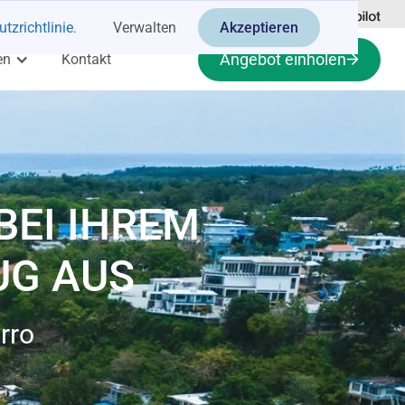
tzrichtlinie
.
Verwalten
Akzeptieren
Angebot einholen
en
Kontakt
BEI IHREM
UG AUS
rro