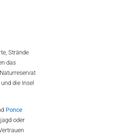
rte, Strände
en das
 Naturreservat
und die Insel
nd
Ponce
ljagd oder
Vertrauen