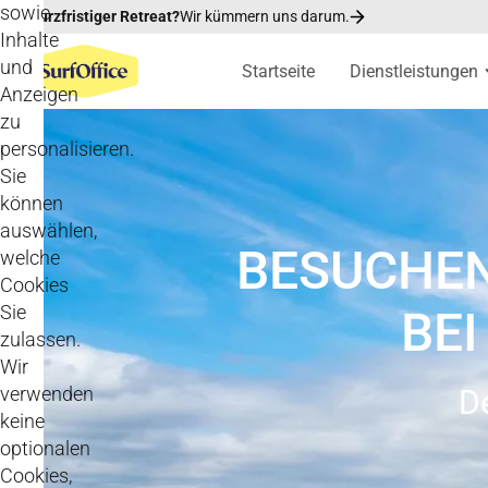
sowie
Kurzfristiger Retreat?
Wir kümmern uns darum.
Inhalte
und
Startseite
Dienstleistungen
Anzeigen
zu
personalisieren.
Sie
können
auswählen,
BESUCHEN
welche
Cookies
Sie
BEI
zulassen.
Wir
verwenden
D
keine
optionalen
Cookies,