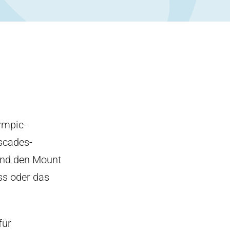
ympic-
scades-
und den Mount
ss oder das
für