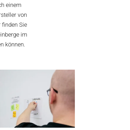
ach einem
steller von
 finden Sie
einberge im
en können.