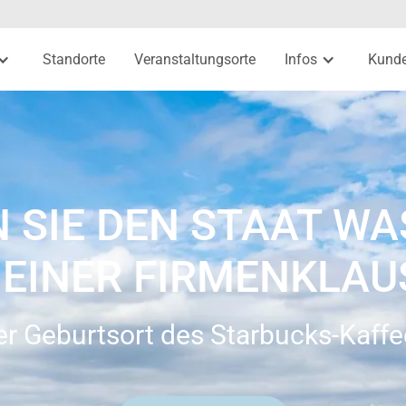
Standorte
Veranstaltungsorte
Infos
Kund
 SIE DEN STAAT W
 EINER FIRMENKLA
er Geburtsort des Starbucks-Kaffe