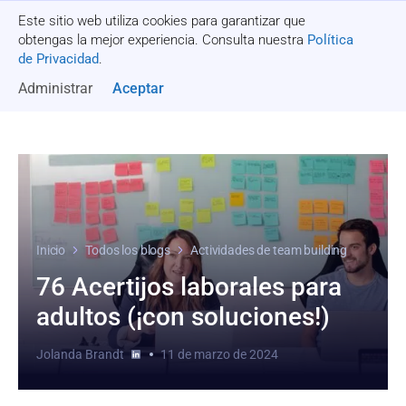
Este sitio web utiliza cookies para garantizar que
Recibe una cotización
obtengas la mejor experiencia. Consulta nuestra
Política
de Privacidad
.
Administrar
Aceptar
Inicio
Todos los blogs
Actividades de team building
76 Acertijos laborales para
adultos (¡con soluciones!)
Jolanda Brandt
11 de marzo de 2024