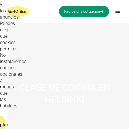
y
los
Recibe una cotización
anuncios.
Puedes
elegir
qué
cookies
permites.
No
instalaremos
cookies
opcionales
a
CLASE DE COCINA EN
menos
que
HELSINKI
las
habilites.
ptar