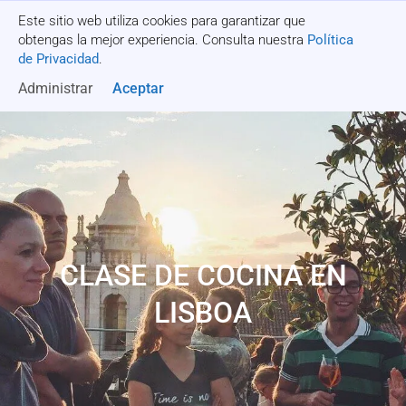
Este sitio web utiliza cookies para garantizar que
Recibe una cotización
obtengas la mejor experiencia. Consulta nuestra
Política
de Privacidad
.
Administrar
Aceptar
CLASE DE COCINA EN
LISBOA