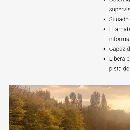
supervis
Situado 
El amabl
informat
Capaz d
Libera e
pista d