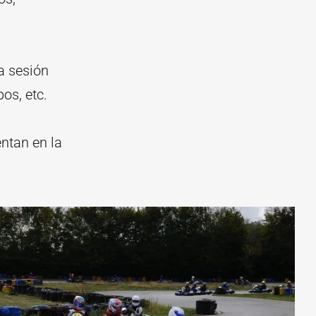
a sesión
os, etc.
entan en la