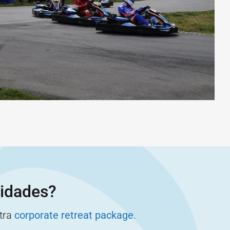
vidades?
stra
corporate retreat package
.