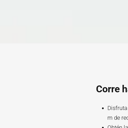
Corre h
Disfrut
m de rec
Obtén la