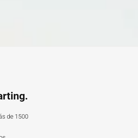
arting.
más de 1500
os,