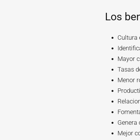
Los ben
Cultura
Identifi
Mayor c
Tasas d
Menor r
Product
Relacio
Fomenta 
Genera 
Mejor c