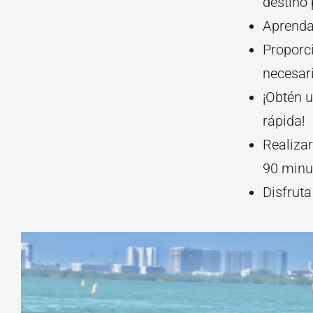
destino 
Aprenda 
Proporc
necesari
¡Obtén 
rápida!
Realiza
90 minut
Disfrut