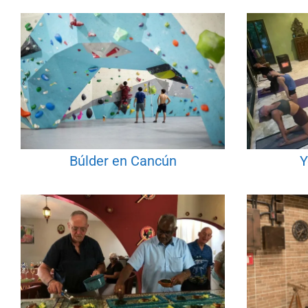
Búlder en Cancún
Y