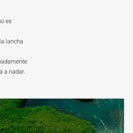
no es
la lancha
imadamente
a a nadar.