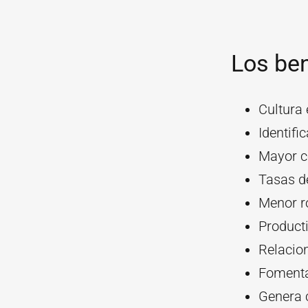
Los ben
Cultura
Identifi
Mayor c
Tasas d
Menor r
Product
Relacio
Fomenta 
Genera 