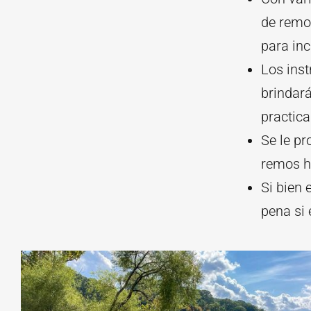
de remo
para inc
Los inst
brindará
practic
Se le pr
remos h
Si bien 
pena si 