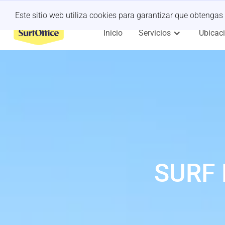
¿Retiro de último minuto?
Déjanoslo a nosotros
Este sitio web utiliza cookies para garantizar que obtengas
Inicio
Servicios
Ubicac
SURF 