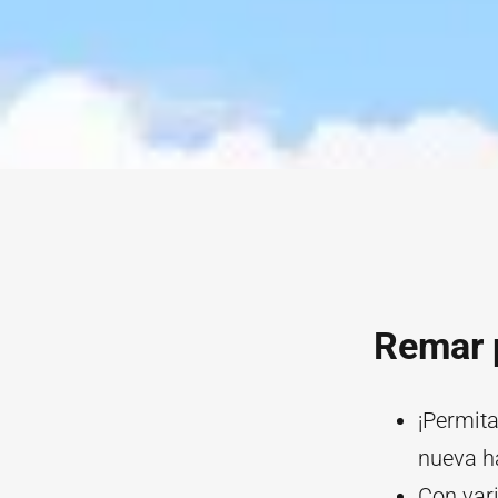
Remar p
¡Permita
nueva ha
Con vari