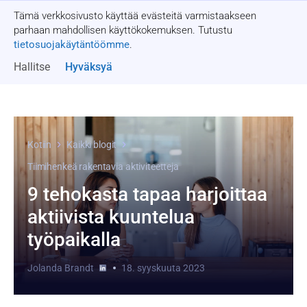
Tämä verkkosivusto käyttää evästeitä varmistaakseen
Pyydä tarjous
parhaan mahdollisen käyttökokemuksen. Tutustu
tietosuojakäytäntöömme
.
Hallitse
Hyväksyä
Kotiin
Kaikki blogit
Tiimihenkeä rakentavia aktiviteetteja
9 tehokasta tapaa harjoittaa
aktiivista kuuntelua
työpaikalla
Jolanda Brandt
18. syyskuuta 2023