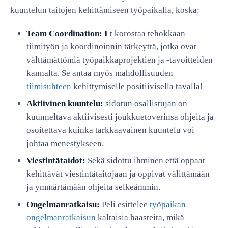
kuuntelun taitojen kehittämiseen työpaikalla, koska:
Team Coordination: I
t korostaa tehokkaan
tiimityön ja koordinoinnin tärkeyttä, jotka ovat
välttämättömiä työpaikkaprojektien ja -tavoitteiden
kannalta. Se antaa myös mahdollisuuden
tiimisuhteen
kehittymiselle positiivisella tavalla!
Aktiivinen kuuntelu:
sidotun osallistujan on
kuunneltava aktiivisesti joukkuetoverinsa ohjeita ja
osoitettava kuinka tarkkaavainen kuuntelu voi
johtaa menestykseen.
Viestintätaidot:
Sekä sidottu ihminen että oppaat
kehittävät viestintätaitojaan ja oppivat välittämään
ja ymmärtämään ohjeita selkeämmin.
Ongelmanratkaisu:
Peli esittelee
työpaikan
ongelmanratkaisun
kaltaisia haasteita, mikä