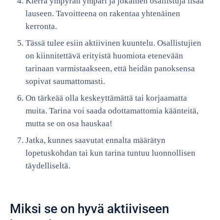
Kierrä ympyrän ympäri ja jokainen osallistuja lisää
lauseen. Tavoitteena on rakentaa yhtenäinen
kerronta.
Tässä tulee esiin aktiivinen kuuntelu. Osallistujien
on kiinnitettävä erityistä huomiota etenevään
tarinaan varmistaakseen, että heidän panoksensa
sopivat saumattomasti.
On tärkeää olla keskeyttämättä tai korjaamatta
muita. Tarina voi saada odottamattomia käänteitä,
mutta se on osa hauskaa!
Jatka, kunnes saavutat ennalta määrätyn
lopetuskohdan tai kun tarina tuntuu luonnollisen
täydelliseltä.
Miksi se on hyvä aktiiviseen