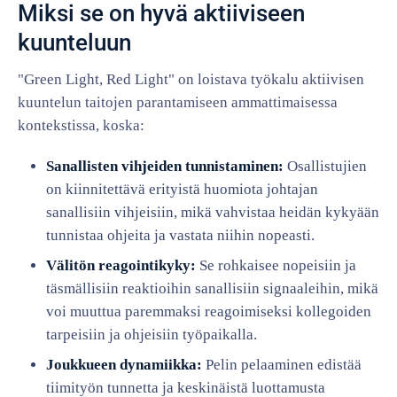
Miksi se on hyvä aktiiviseen
kuunteluun
"Green Light, Red Light" on loistava työkalu aktiivisen
kuuntelun taitojen parantamiseen ammattimaisessa
kontekstissa, koska:
Sanallisten vihjeiden tunnistaminen:
Osallistujien
on kiinnitettävä erityistä huomiota johtajan
sanallisiin vihjeisiin, mikä vahvistaa heidän kykyään
tunnistaa ohjeita ja vastata niihin nopeasti.
Välitön reagointikyky:
Se rohkaisee nopeisiin ja
täsmällisiin reaktioihin sanallisiin signaaleihin, mikä
voi muuttua paremmaksi reagoimiseksi kollegoiden
tarpeisiin ja ohjeisiin työpaikalla.
Joukkueen dynamiikka:
Pelin pelaaminen edistää
tiimityön tunnetta ja keskinäistä luottamusta