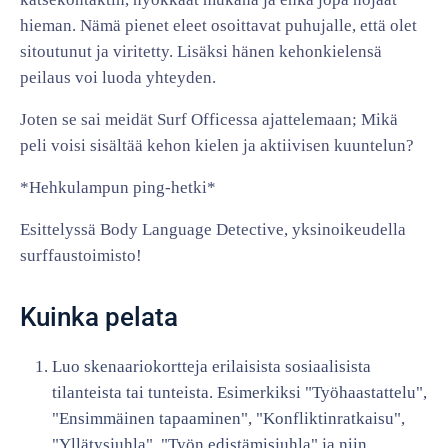
hieman. Nämä pienet eleet osoittavat puhujalle, että olet
sitoutunut ja viritetty. Lisäksi hänen kehonkielensä
peilaus voi luoda yhteyden.
Joten se sai meidät Surf Officessa ajattelemaan; Mikä
peli voisi sisältää kehon kielen ja aktiivisen kuuntelun?
*Hehkulampun ping-hetki*
Esittelyssä Body Language Detective, yksinoikeudella
surffaustoimisto!
Kuinka pelata
Luo skenaariokortteja erilaisista sosiaalisista
tilanteista tai tunteista. Esimerkiksi "Työhaastattelu",
"Ensimmäinen tapaaminen", "Konfliktinratkaisu",
"Yllätysjuhla", "Työn edistämisjuhla" ja niin