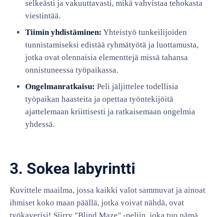
selkeästi ja vakuuttavasti, mikä vahvistaa tehokasta
viestintää.
Tiimin yhdistäminen:
Yhteistyö tunkeilijoiden
tunnistamiseksi edistää ryhmätyötä ja luottamusta,
jotka ovat olennaisia elementtejä missä tahansa
onnistuneessa työpaikassa.
Ongelmanratkaisu:
Peli jäljittelee todellisia
työpaikan haasteita ja opettaa työntekijöitä
ajattelemaan kriittisesti ja ratkaisemaan ongelmia
yhdessä.
3. Sokea labyrintti
Kuvittele maailma, jossa kaikki valot sammuvat ja ainoat
ihmiset koko maan päällä, jotka voivat nähdä, ovat
työkaverisi! Siirry "Blind Maze" -peliin, joka tuo nämä