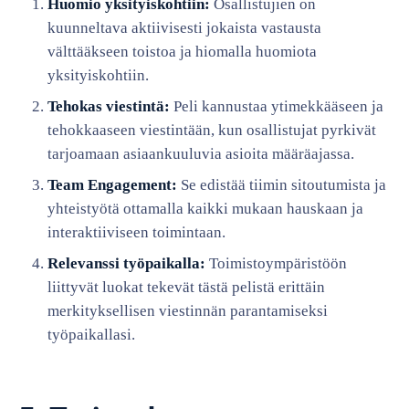
Huomio yksityiskohtiin:
Osallistujien on
kuunneltava aktiivisesti jokaista vastausta
välttääkseen toistoa ja hiomalla huomiota
yksityiskohtiin.
Tehokas viestintä:
Peli kannustaa ytimekkääseen ja
tehokkaaseen viestintään, kun osallistujat pyrkivät
tarjoamaan asiaankuuluvia asioita määräajassa.
Team Engagement:
Se edistää tiimin sitoutumista ja
yhteistyötä ottamalla kaikki mukaan hauskaan ja
interaktiiviseen toimintaan.
Relevanssi työpaikalla:
Toimistoympäristöön
liittyvät luokat tekevät tästä pelistä erittäin
merkityksellisen viestinnän parantamiseksi
työpaikallasi.