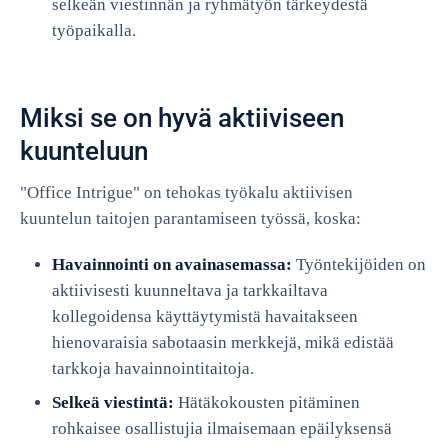
selkeän viestinnän ja ryhmätyön tärkeydestä
työpaikalla.
Miksi se on hyvä aktiiviseen
kuunteluun
"Office Intrigue" on tehokas työkalu aktiivisen
kuuntelun taitojen parantamiseen työssä, koska:
Havainnointi on avainasemassa:
Työntekijöiden on
aktiivisesti kuunneltava ja tarkkailtava
kollegoidensa käyttäytymistä havaitakseen
hienovaraisia sabotaasin merkkejä, mikä edistää
tarkkoja havainnointitaitoja.
Selkeä viestintä:
Hätäkokousten pitäminen
rohkaisee osallistujia ilmaisemaan epäilyksensä