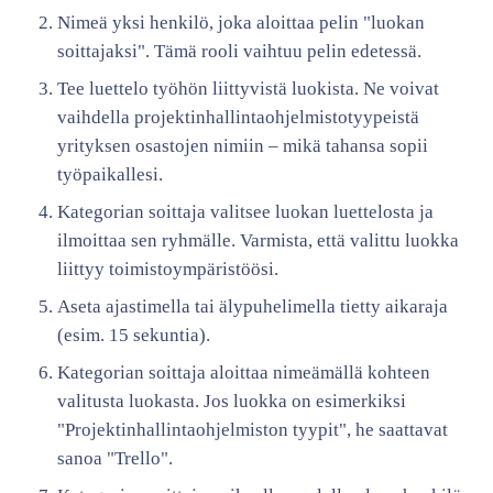
Nimeä yksi henkilö, joka aloittaa pelin "luokan
soittajaksi". Tämä rooli vaihtuu pelin edetessä.
Tee luettelo työhön liittyvistä luokista. Ne voivat
vaihdella projektinhallintaohjelmistotyypeistä
yrityksen osastojen nimiin – mikä tahansa sopii
työpaikallesi.
Kategorian soittaja valitsee luokan luettelosta ja
ilmoittaa sen ryhmälle. Varmista, että valittu luokka
liittyy toimistoympäristöösi.
Aseta ajastimella tai älypuhelimella tietty aikaraja
(esim. 15 sekuntia).
Kategorian soittaja aloittaa nimeämällä kohteen
valitusta luokasta. Jos luokka on esimerkiksi
"Projektinhallintaohjelmiston tyypit", he saattavat
sanoa "Trello".