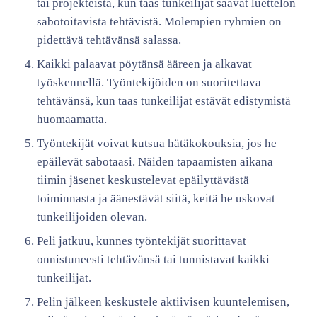
tai projekteista, kun taas tunkeilijat saavat luettelon
sabotoitavista tehtävistä. Molempien ryhmien on
pidettävä tehtävänsä salassa.
Kaikki palaavat pöytänsä ääreen ja alkavat
työskennellä. Työntekijöiden on suoritettava
tehtävänsä, kun taas tunkeilijat estävät edistymistä
huomaamatta.
Työntekijät voivat kutsua hätäkokouksia, jos he
epäilevät sabotaasi. Näiden tapaamisten aikana
tiimin jäsenet keskustelevat epäilyttävästä
toiminnasta ja äänestävät siitä, keitä he uskovat
tunkeilijoiden olevan.
Peli jatkuu, kunnes työntekijät suorittavat
onnistuneesti tehtävänsä tai tunnistavat kaikki
tunkeilijat.
Pelin jälkeen keskustele aktiivisen kuuntelemisen,