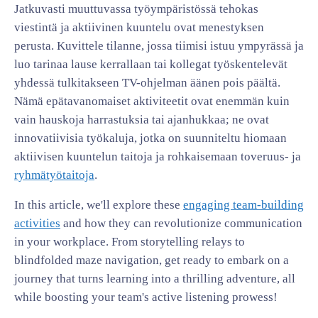
Jatkuvasti muuttuvassa työympäristössä tehokas
viestintä ja aktiivinen kuuntelu ovat menestyksen
perusta. Kuvittele tilanne, jossa tiimisi istuu ympyrässä ja
luo tarinaa lause kerrallaan tai kollegat työskentelevät
yhdessä tulkitakseen TV-ohjelman äänen pois päältä.
Nämä epätavanomaiset aktiviteetit ovat enemmän kuin
vain hauskoja harrastuksia tai ajanhukkaa; ne ovat
innovatiivisia työkaluja, jotka on suunniteltu hiomaan
aktiivisen kuuntelun taitoja ja rohkaisemaan toveruus- ja
ryhmätyötaitoja
.
In this article, we'll explore these
engaging team-building
activities
and how they can revolutionize communication
in your workplace. From storytelling relays to
blindfolded maze navigation, get ready to embark on a
journey that turns learning into a thrilling adventure, all
while boosting your team's active listening prowess!