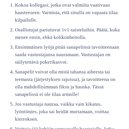
Kokoa kollegasi, jotka ovat valmiita vaativaan
haasteeseen. Varmista, että sinulla on vapaata tilaa
kilpailulle.
Osallistujat pariutuvat 1v1-taisteluihin. Päätä, kuka
menee ensin, ehkä kolikonheitolla.
Ensimmäinen lyöjä pitää sanapelinsä tavoitteenaan
saada vastustajansa nauramaan. Vastustajan on
säilytettävä pokerikasvot.
Sanapelit voivat olla mistä tahansa aiheesta tai
teemasta (järjestyksen rajoissa), ja tavoitteena on
olla mahdollisimman fiksu ja hauska. Tässä
sanapelissä ei ole tilaa armolle!
Jos vastustaja nauraa, vaikka vain kikatus,
lyöntimies, joka sai heidät murtamaan, voittaa
kierroksen.
Voittaja jää kehään seuraavalle haastajalle. Jatka