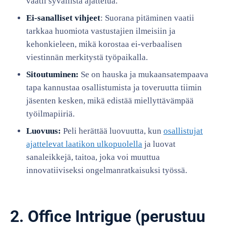
vaatii syvällistä ajattelua.
Ei-sanalliset vihjeet
: Suorana pitäminen vaatii
tarkkaa huomiota vastustajien ilmeisiin ja
kehonkieleen, mikä korostaa ei-verbaalisen
viestinnän merkitystä työpaikalla.
Sitoutuminen:
Se on hauska ja mukaansatempaava
tapa kannustaa osallistumista ja toveruutta tiimin
jäsenten kesken, mikä edistää miellyttävämpää
työilmapiiriä.
Luovuus:
Peli herättää luovuutta, kun
osallistujat
ajattelevat laatikon ulkopuolella
ja luovat
sanaleikkejä, taitoa, joka voi muuttua
innovatiiviseksi ongelmanratkaisuksi työssä.
2. Office Intrigue (perustuu