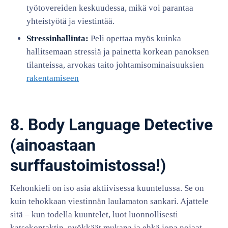
työtovereiden keskuudessa, mikä voi parantaa
yhteistyötä ja viestintää.
Stressinhallinta:
Peli opettaa myös kuinka
hallitsemaan stressiä ja painetta korkean panoksen
tilanteissa, arvokas taito johtamisominaisuuksien
rakentamiseen
8. Body Language Detective
(ainoastaan
surffaustoimistossa!)
Kehonkieli on iso asia aktiivisessa kuuntelussa. Se on
kuin tehokkaan viestinnän laulamaton sankari. Ajattele
sitä – kun todella kuuntelet, luot luonnollisesti
katsekontaktin, nyökkäät mukana ja ehkä jopa nojaat