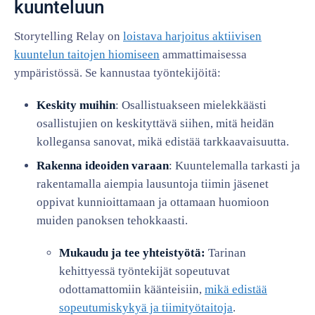
kuunteluun
Storytelling Relay on
loistava harjoitus aktiivisen
kuuntelun taitojen hiomiseen
ammattimaisessa
ympäristössä. Se kannustaa työntekijöitä:
Keskity muihin
: Osallistuakseen mielekkäästi
osallistujien on keskityttävä siihen, mitä heidän
kollegansa sanovat, mikä edistää tarkkaavaisuutta.
Rakenna ideoiden varaan
: Kuuntelemalla tarkasti ja
rakentamalla aiempia lausuntoja tiimin jäsenet
oppivat kunnioittamaan ja ottamaan huomioon
muiden panoksen tehokkaasti.
Mukaudu ja tee yhteistyötä:
Tarinan
kehittyessä työntekijät sopeutuvat
odottamattomiin käänteisiin,
mikä edistää
sopeutumiskykyä ja tiimityötaitoja
.