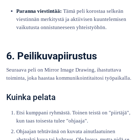
Paranna viestintää:
Tämä peli korostaa selkeän
viestinnän merkitystä ja aktiivisen kuuntelemisen
vaikutusta onnistuneeseen yhteistyöhön.
6. Peilikuvapiirustus
Seuraava peli on Mirror Image Drawing, ihastuttava
toiminta, joka haastaa kommunikointitaitosi työpaikalla.
Kuinka pelata
Etsi kumppani ryhmästä. Toinen teistä on "piirtäjä",
kun taas toisesta tulee "ohjaaja".
Ohjaajan tehtävänä on kuvata ainutlaatuinen
abstrakti kuva tai kohtaus. Ole luova, mutta pidä se