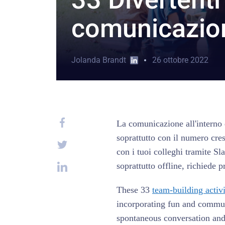
comunicazio
Jolanda Brandt
26 ottobre 2022
La comunicazione all'interno 
soprattutto con il numero cres
con i tuoi colleghi tramite Sl
soprattutto offline, richiede p
These 33
team-building activi
incorporating fun and commun
spontaneous conversation an