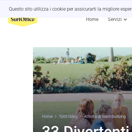
Ritiro dell'ultimo minuto?
Lascia che ce ne occupiamo noi
Questo sito utilizza i cookie per assicurarti la migliore espe
Home
Servizi
Home
Tutti i blog
Attività di team building
33 Divertenti 