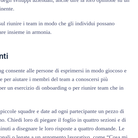
degli sviluppi aziendali, anche dire la loro opinione su un
nente.
sul riunire i team in modo che gli individui possano
are insieme in armonia.
nti
ing consente alle persone di esprimersi in modo giocoso e
te per aiutare i membri del team a conoscersi più
er un esercizio di onboarding o per riunire team che in
piccole squadre e date ad ogni partecipante un pezzo di
o. Chiedi loro di piegare il foglio in quattro sezioni e di
minuti a disegnare le loro risposte a quattro domande. Le
nali o legate a un argomento lavorativo, come “Cosa mi