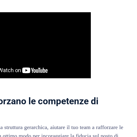
forzano le competenze di
 struttura gerarchica, aiutare il tuo team a rafforzare le
 ottimo modo per incoraggiare la fiducia sul posto di