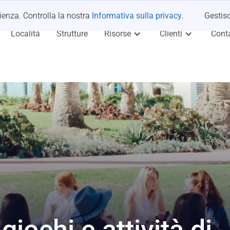
rienza. Controlla la nostra
Informativa sulla privacy
.
Gestisc
Località
Strutture
Risorse
Clienti
Conta
giochi e attività di