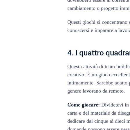
dovrebbero essere al corrente 
cambiamento o progetto immi
Questi giochi si concentrano 
conoscersi e imparare a lavor
4. I quattro quadra
Questa attività di team build
creativo. È un gioco eccellen
intimamente. Sarebbe adatto p
genere lavorano da remoto.
Come giocare:
Dividetevi in 
carta e del materiale da disegn
dedicare dai cinque ai dieci 
domande possono essere perso