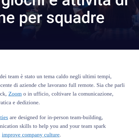
ne per squadre
dei team è stato un tema caldo negli ultimi tempi,
cente di aziende che lavorano full remote. Sia che parli
ack,
Zoom
o in ufficio, coltivare la comunicazione,
ratica e dedizione.
ties
are designed for in-person team-building,
ication skills to help you and your team spark
d
improve company culture
.