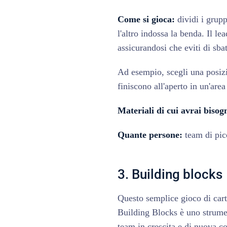
‍Come si gioca:
dividi i grupp
l'altro indossa la benda. Il le
assicurandosi che eviti di sbat
Ad esempio, scegli una posizion
finiscono all'aperto in un'are
Materiali di cui avrai bisog
Quante persone:
team di pic
3. Building blocks
Questo semplice gioco di carte
Building Blocks è uno strumen
team in crescita e di nuova co