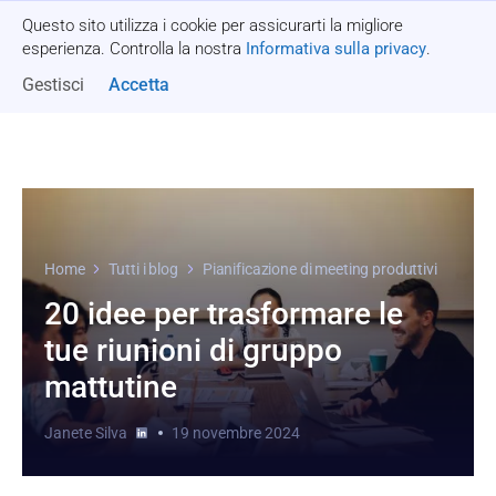
Questo sito utilizza i cookie per assicurarti la migliore
Richiedi un preventivo
esperienza. Controlla la nostra
Informativa sulla privacy
.
Gestisci
Accetta
Home
Tutti i blog
Pianificazione di meeting produttivi
20 idee per trasformare le
tue riunioni di gruppo
mattutine
Janete Silva
19 novembre 2024