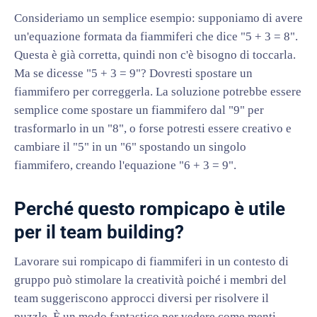
Consideriamo un semplice esempio: supponiamo di avere
un'equazione formata da fiammiferi che dice "5 + 3 = 8".
Questa è già corretta, quindi non c'è bisogno di toccarla.
Ma se dicesse "5 + 3 = 9"? Dovresti spostare un
fiammifero per correggerla. La soluzione potrebbe essere
semplice come spostare un fiammifero dal "9" per
trasformarlo in un "8", o forse potresti essere creativo e
cambiare il "5" in un "6" spostando un singolo
fiammifero, creando l'equazione "6 + 3 = 9".
Perché questo rompicapo è utile
per il team building?
Lavorare sui rompicapo di fiammiferi in un contesto di
gruppo può stimolare la creatività poiché i membri del
team suggeriscono approcci diversi per risolvere il
puzzle. È un modo fantastico per vedere come menti