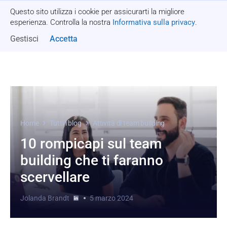
Questo sito utilizza i cookie per assicurarti la migliore
Richiedi un preventivo
esperienza. Controlla la nostra
Informativa sulla privacy
.
Gestisci
Accetta
Home
Tutti i blog
Attività di team building
10 rompicapi sul team
building che ti faranno
scervellare
Jolanda Brandt
5 marzo 2024