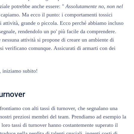
iziale potrebbe anche essere: "
Assolutamente no, non nel
 capiamo. Ma ecco il punto: i comportamenti tossici
si attività, grande o piccola. Ecco perché abbiamo incluso
 segnale, rendendolo un po' più facile da comprendere.
 nessuna attività si propone di creare un ambiente di
 si verificano comunque. Assicurati di armarti con dei
, iniziamo subito!
turnover
ontiamo con alti tassi di turnover, che segnalano una
 i nostri preziosi membri del team. Prendiamo ad esempio la
 loro tassi di turnover hanno costantemente superato il
aduce nella perdita di talenti cruciali, ingenti costi di