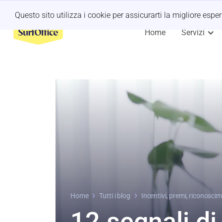
Ritiro dell'ultimo minuto?
Lascia che ce ne occupiamo noi
Questo sito utilizza i cookie per assicurarti la migliore espe
Home
Servizi
Home
Tutti i blog
Incentivi, premi, riconosci
12 segnali di