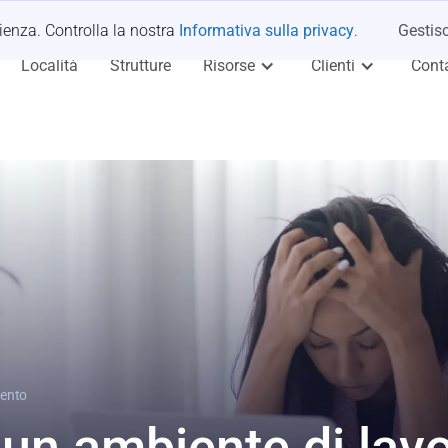
rienza. Controlla la nostra
Informativa sulla privacy
.
Gestisc
Località
Strutture
Risorse
Clienti
Conta
mento
 un ambiente di lav