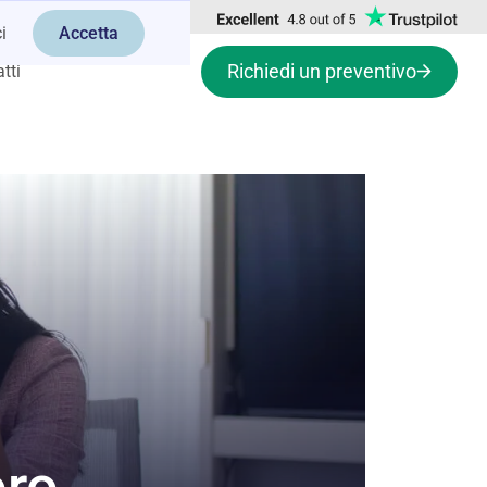
i
Accetta
Richiedi un preventivo
tti
oro