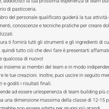
, addolcisci la tua prossima esperienza di team bu
rio di pasticceria.
o del personale qualificato guiderà la tua attività
enti, conoscenze e tecniche pratiche per creare do
izzati.
ura ti fornirà tutti gli strumenti e gli ingredienti di cu
 quindi tutto ciò che devi fare è presentarti affamat
e qualcosa di nuovo!
ai insieme ai membri del team e in modo indipende
re le tue creazioni. Inoltre, puoi uscire in seguito me
i e goditi i risultati finali.
ende ad essere un'esperienza di team building più c
ha una dimensione massima della classe di 12-15 pa
otrebbe non essere adatta per gruppi più grandi.