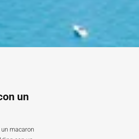
 con un
re un macaron