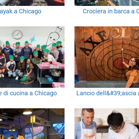
ayak a Chicago
Crociera in barca a 
e di cucina a Chicago
Lancio dell&#39;ascia