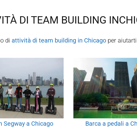
ITÀ DI TEAM BUILDING IN
CH
o di
attività di team building in
Chicago
per aiutarti
in Segway a Chicago
Barca a pedali a C