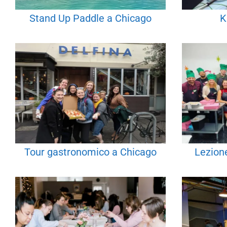
Stand Up Paddle a Chicago
K
Tour gastronomico a Chicago
Lezion