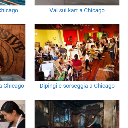
Chicago
Vai sui kart a Chicago
 a Chicago
Dipingi e sorseggia a Chicago