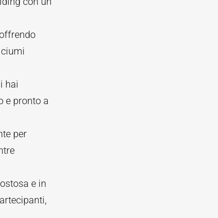
ilding con un
 offrendo
lciumi
i hai
o e pronto a
nte per
ntre
ostosa e in
rtecipanti,