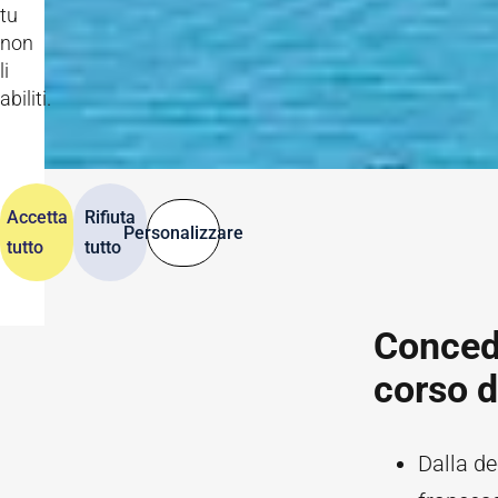
tu
non
li
abiliti.
Accetta
Rifiuta
Personalizzare
tutto
tutto
Concede
corso d
Dalla de