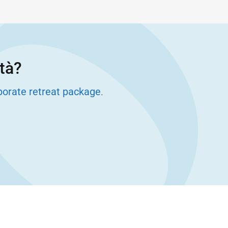
ità?
porate retreat package
.