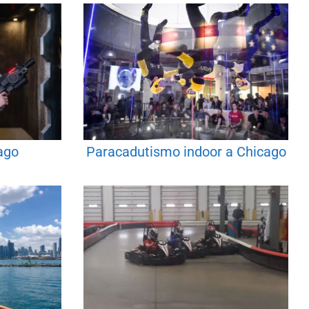
ago
Paracadutismo indoor a Chicago