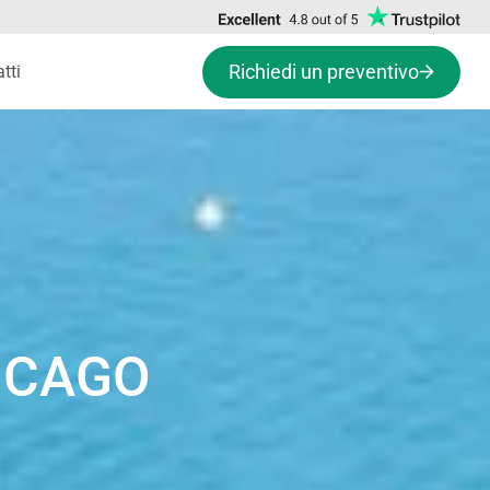
Richiedi un preventivo
tti
HICAGO