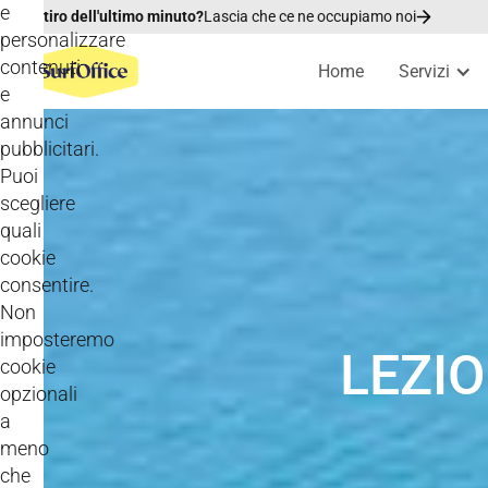
e
Ritiro dell'ultimo minuto?
Lascia che ce ne occupiamo noi
personalizzare
contenuti
Home
Servizi
e
annunci
pubblicitari.
Puoi
scegliere
quali
cookie
consentire.
Non
imposteremo
LEZIO
cookie
opzionali
a
meno
che