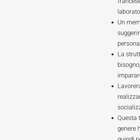
francese
laborato
Un membr
suggerim
personal
La strutt
bisogno,
imparar
Lavorer
realizza
socializz
Questa t
genere 
quindi p