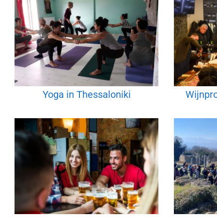
Yoga in Thessaloniki
Wijnpro