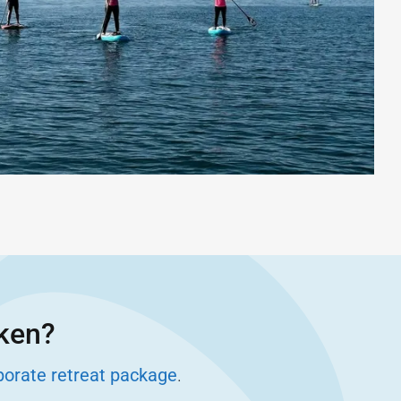
eken?
porate retreat package
.