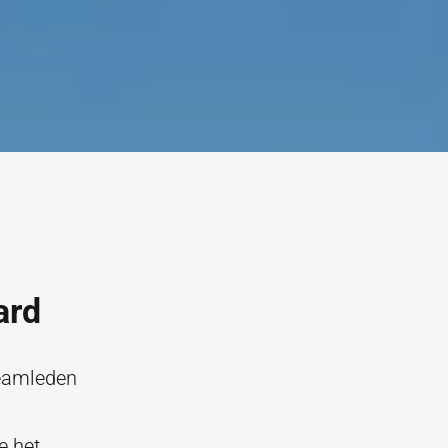
ard
teamleden
e het