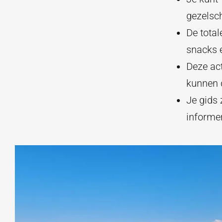
gezelsch
De total
snacks e
Deze act
kunnen 
Je gids 
informe