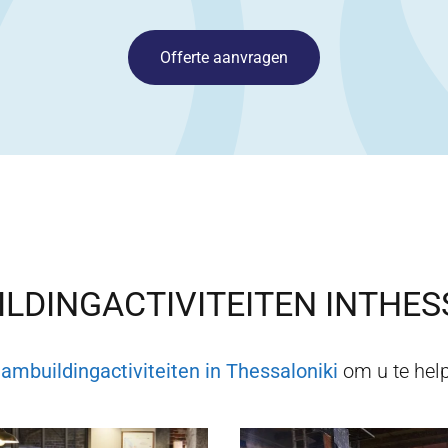
Offerte aanvragen
LDINGACTIVITEITEN IN
THES
eambuildingactiviteiten in
Thessaloniki
om u te help