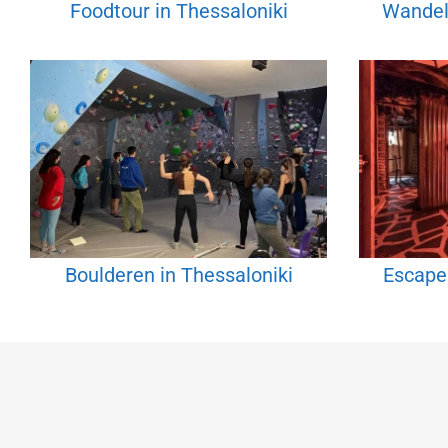
Foodtour in Thessaloniki
Wandelt
Boulderen in Thessaloniki
Escape