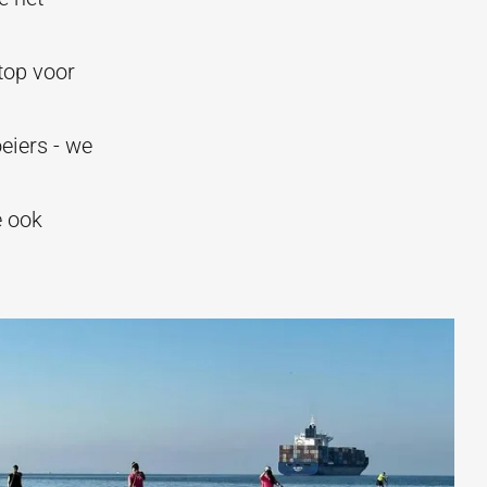
stop voor
eiers - we
e ook