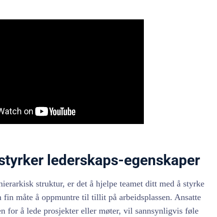
 styrker lederskaps-egenskaper
ierarkisk struktur, er det å hjelpe teamet ditt med å styrke
fin måte å oppmuntre til tillit på arbeidsplassen. Ansatte
n for å lede prosjekter eller møter, vil sannsynligvis føle