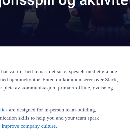
r vært et hett tema i det siste, spesielt med et økende
t med hjemmekontor. Enten du kommuniserer over Slack,
er pleie av kommunikasjon, primært offline, øvelse og
ties
are designed for in-person team-building,
ication skills to help you and your team spark
d
improve company culture
.