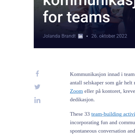
for teams
Jolanda Brandt
26. oktober 2022
Kommunikasjon innad i team ha
antall selskaper som går hel
Zoom
eller på kontoret, krev
dedikasjon.
These 33
team-building activi
incorporating fun and commun
spontaneous conversation an