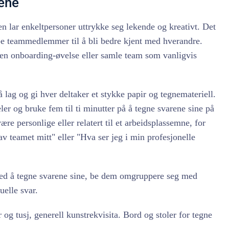
tene
 lar enkeltpersoner uttrykke seg lekende og kreativt. Det
elpe teammedlemmer til å bli bedre kjent med hverandre.
 en onboarding-øvelse eller samle team som vanligvis
lag og gi hver deltaker et stykke papir og tegnemateriell.
eler og bruke fem til ti minutter på å tegne svarene sine på
re personlige eller relatert til et arbeidsplassemne, for
v teamet mitt" eller "Hva ser jeg i min profesjonelle
 med å tegne svarene sine, be dem omgruppere seg med
uelle svar.
 og tusj, generell kunstrekvisita. Bord og stoler for tegne