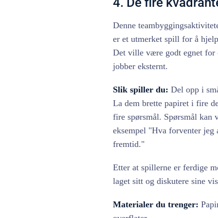
4. De fire kvadran
Denne teambyggingsaktiviteten
er et utmerket spill for å hj
Det ville være godt egnet for
jobber eksternt.
Slik spiller du:
Del opp i små 
La dem brette papiret i fire d
fire spørsmål. Spørsmål kan væ
eksempel "Hva forventer jeg a
fremtid."
Etter at spillerne er ferdige
laget sitt og diskutere sine vis
Materialer du trenger:
Papir