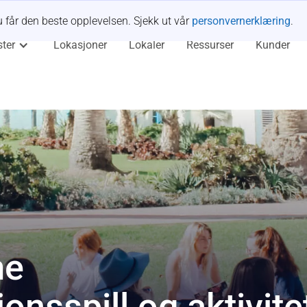
u får den beste opplevelsen. Sjekk ut vår
personvernerklæring
.
ster
Lokasjoner
Lokaler
Ressurser
Kunder
me
nsspill og aktivite