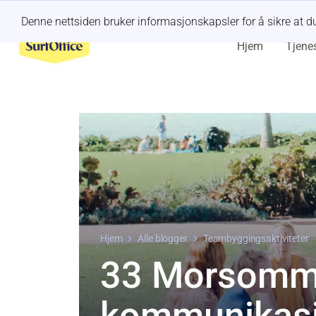
Retreat i siste liten?
La oss håndtere det
Denne nettsiden bruker informasjonskapsler for å sikre at d
Hjem
Tjene
Hjem
Alle blogger
Teambyggingsaktiviteter
33 Morsom
kommunikasjo