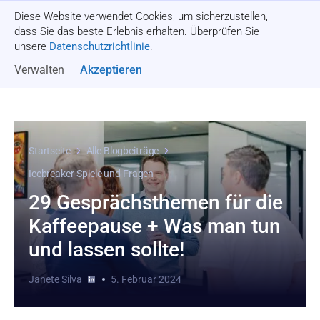
Diese Website verwendet Cookies, um sicherzustellen,
Angebot einholen
dass Sie das beste Erlebnis erhalten. Überprüfen Sie
unsere
Datenschutzrichtlinie
.
Verwalten
Akzeptieren
Startseite
Alle Blogbeiträge
Icebreaker-Spiele und Fragen
29 Gesprächsthemen für die
Kaffeepause + Was man tun
und lassen sollte!
Janete Silva
5. Februar 2024