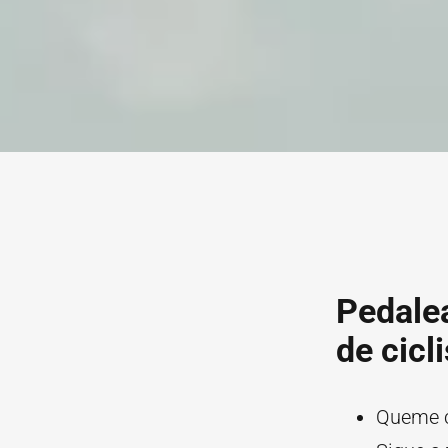
Pedalea
de cicl
Queme ca