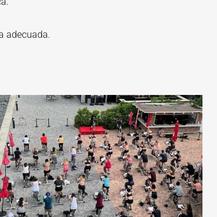
ca.
va adecuada.
.