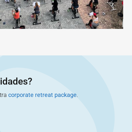
vidades?
stra
corporate retreat package
.