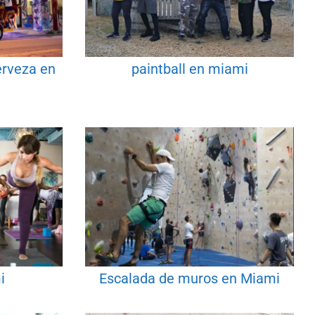
erveza en
paintball en miami
i
Escalada de muros en Miami