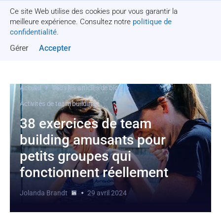
Ce site Web utilise des cookies pour vous garantir la
Obtenez un devis
meilleure expérience. Consultez notre
politique de
confidentialité
.
Gérer
Accepter
Accueil
Tous les articles de blog
Activités de team building
38 exercices de team
building amusants pour
petits groupes qui
fonctionnent réellement
Jolanda Brandt
29 avril 2024