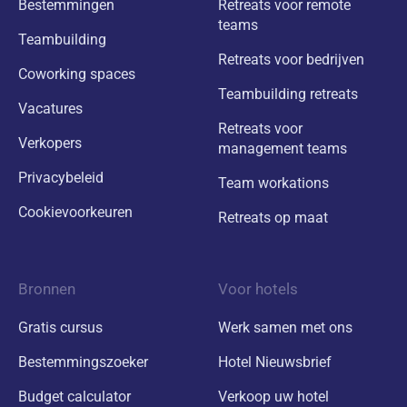
Bestemmingen
Retreats voor remote
teams
Teambuilding
Retreats voor bedrijven
Coworking spaces
Teambuilding retreats
Vacatures
Retreats voor
Verkopers
management teams
Privacybeleid
Team workations
Cookievoorkeuren
Retreats op maat
Bronnen
Voor hotels
Gratis cursus
Werk samen met ons
Bestemmingszoeker
Hotel Nieuwsbrief
Budget calculator
Verkoop uw hotel