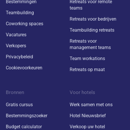
Bestemmingen
Retreats voor remote
teams
Teambuilding
Retreats voor bedrijven
Coworking spaces
Teambuilding retreats
Vacatures
Retreats voor
Verkopers
management teams
Privacybeleid
Team workations
Cookievoorkeuren
Retreats op maat
Bronnen
Voor hotels
Gratis cursus
Werk samen met ons
Bestemmingszoeker
Hotel Nieuwsbrief
Budget calculator
Verkoop uw hotel