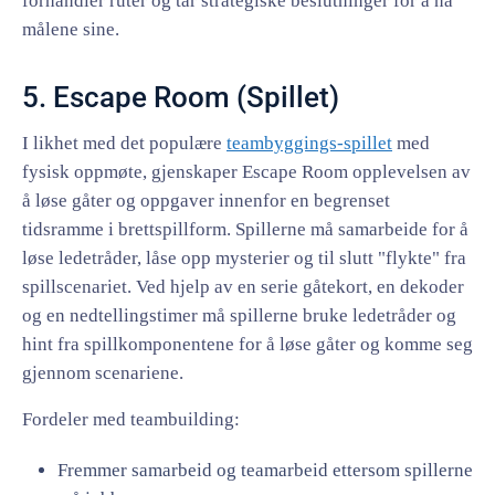
forhandler ruter og tar strategiske beslutninger for å nå
målene sine.
5. Escape Room (Spillet)
I likhet med det populære
teambyggings-spillet
med
fysisk oppmøte, gjenskaper Escape Room opplevelsen av
å løse gåter og oppgaver innenfor en begrenset
tidsramme i brettspillform. Spillerne må samarbeide for å
løse ledetråder, låse opp mysterier og til slutt "flykte" fra
spillscenariet. Ved hjelp av en serie gåtekort, en dekoder
og en nedtellingstimer må spillerne bruke ledetråder og
hint fra spillkomponentene for å løse gåter og komme seg
gjennom scenariene.
Fordeler med teambuilding:
Fremmer samarbeid og teamarbeid ettersom spillerne