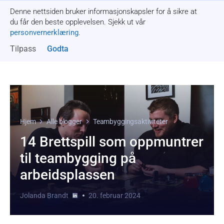
Denne nettsiden bruker informasjonskapsler for å sikre at
Få et tilbud
du får den beste opplevelsen. Sjekk ut vår
personvernerklæring
.
Tilpass
Godta
Hjem
Alle blogger
Teambyggingsaktiviteter
14 Brettspill som oppmuntrer
til teambygging på
arbeidsplassen
Jolanda Brandt
20. februar 2024