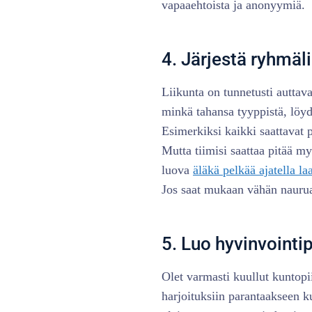
vapaaehtoista ja anonyymiä.
4. Järjestä ryhmäl
Liikunta on tunnetusti auttava
minkä tahansa tyyppistä, löydä
Esimerkiksi kaikki saattavat pi
Mutta tiimisi saattaa pitää m
luova
äläkä pelkää ajatella la
Jos saat mukaan vähän naurua
5. Luo hyvinvointipi
Olet varmasti kuullut kuntopiir
harjoituksiin parantaakseen k