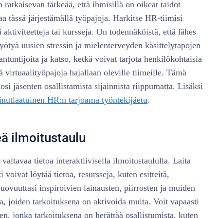
ratkaisevan tärkeää, että ihmisillä on oikeat taidot
taa tässä järjestämällä työpajoja. Harkitse HR-tiimisi
 aktiviteetteja tai kursseja. On todennäköistä, että lähes
hyötyä uusien stressin ja mielenterveyden käsittelytapojen
antuntijoita ja katso, ketkä voivat tarjota henkilökohtaisia
ää virtuaalityöpajoja hajallaan oleville tiimeille. Tämä
osi jäsenten osallistamista sijainnista riippumatta. Lisäksi
inutlaatuinen HR:n tarjoama työntekijäetu
.
eä ilmoitustaulu
valtavaa tietoa interaktiivisella ilmoitustaululla. Laita
 voivat löytää tietoa, resursseja, kuten esitteitä,
uovuuttasi inspiroivien lainausten, piirrosten ja muiden
a, joiden tarkoituksena on aktivoida muita. Voit vapaasti
n, jonka tarkoituksena on herättää osallistumista, kuten