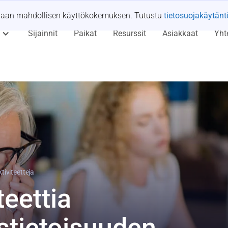
rhaan mahdollisen käyttökokemuksen. Tutustu
tietosuojakäytä
Sijainnit
Paikat
Resurssit
Asiakkaat
Yht
tiviteetteja
teettia
stietoisuuden