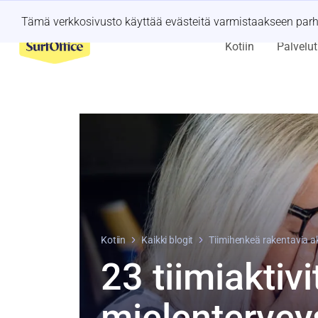
Viime hetken retriitti?
Anna meidän hoitaa se
Tämä verkkosivusto käyttää evästeitä varmistaakseen pa
Kotiin
Palvelut
Kotiin
Kaikki blogit
Tiimihenkeä rakentavia ak
23 tiimiaktivi
mielentervey