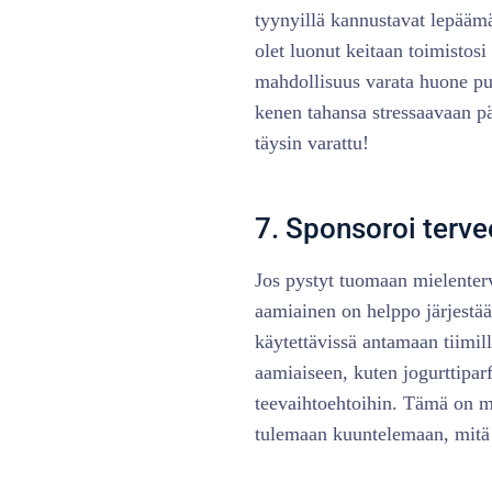
tyynyillä kannustavat lepäämä
olet luonut keitaan toimistosi
mahdollisuus varata huone puo
kenen tahansa stressaavaan 
täysin varattu!
7. Sponsoroi terve
Jos pystyt tuomaan mielente
aamiainen on helppo järjestää
käytettävissä antamaan tiimil
aamiaiseen, kuten jogurttiparfa
teevaihtoehtoihin. Tämä on m
tulemaan kuuntelemaan, mitä 