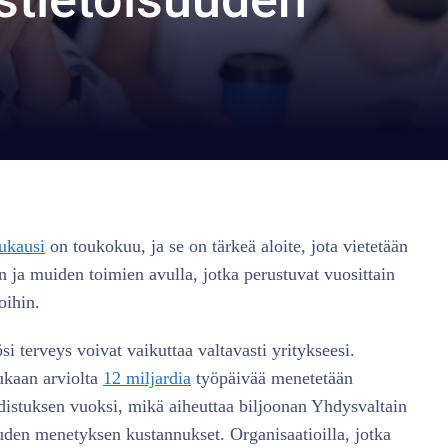
ukausi
on toukokuu, ja se on tärkeä aloite, jota vietetään
n ja muiden toimien avulla, jotka perustuvat vuosittain
oihin.
si terveys voivat vaikuttaa valtavasti yritykseesi.
ukaan arviolta
12 miljardia
työpäivää menetetään
distuksen vuoksi, mikä aiheuttaa biljoonan Yhdysvaltain
uuden menetyksen kustannukset. Organisaatioilla, jotka