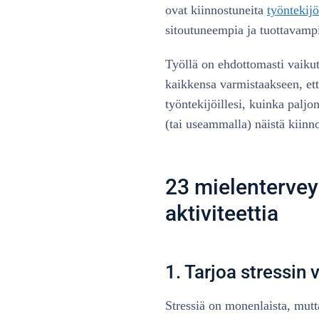
ovat kiinnostuneita
työntekij
sitoutuneempia ja tuottavampi
Työllä on ehdottomasti vaikut
kaikkensa varmistaakseen, että
työntekijöillesi, kuinka paljon
(tai useammalla) näistä kiinno
23 mielenterve
aktiviteettia
1. Tarjoa stressin
Stressiä on monenlaista, mutta