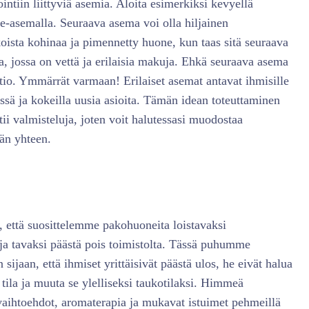
intiin liittyviä asemia. Aloita esimerkiksi kevyellä
e-asemalla. Seuraava asema voi olla hiljainen
koista kohinaa ja pimennetty huone, kun taas sitä seuraava
, jossa on vettä ja erilaisia makuja. Ehkä seuraava asema
tio. Ymmärrät varmaan! Erilaiset asemat antavat ihmisille
sä ja kokeilla uusia asioita. Tämän idean toteuttaminen
tii valmisteluja, joten voit halutessasi muodostaa
än yhteen.
, että suosittelemme pakohuoneita loistavaksi
i ja tavaksi päästä pois toimistolta. Tässä puhumme
sijaan, että ihmiset yrittäisivät päästä ulos, he eivät halua
 tila ja muuta se ylelliseksi taukotilaksi. Himmeä
vaihtoehdot, aromaterapia ja mukavat istuimet pehmeillä