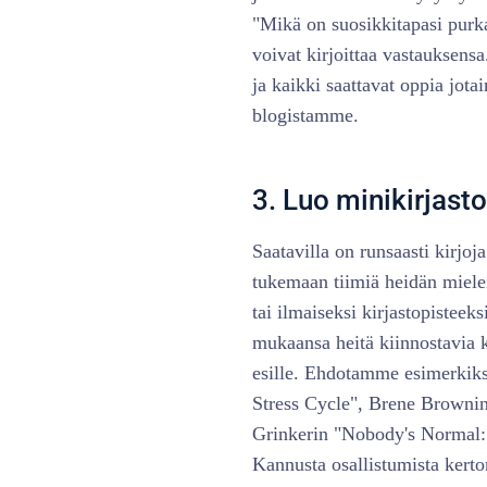
"Mikä on suosikkitapasi purkaa
voivat kirjoittaa vastauksensa
ja kaikki saattavat oppia jota
blogistamme.
3. Luo minikirjasto
Saatavilla on runsaasti kirjoj
tukemaan tiimiä heidän miele
tai ilmaiseksi kirjastopisteek
mukaansa heitä kiinnostavia k
esille. Ehdotamme esimerkiks
Stress Cycle", Brene Brownin 
Grinkerin "Nobody's Normal:
Kannusta osallistumista kertom