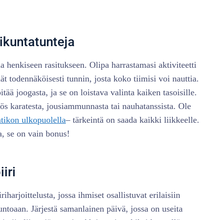
iikuntatunteja
a henkiseen rasitukseen. Olipa harrastamasi aktiviteetti
t todennäköisesti tunnin, josta koko tiimisi voi nauttia.
tää joogasta, ja se on loistava valinta kaiken tasoisille.
yös karatesta, jousiammunnasta tai nauhatanssista. Ole
atikon ulkopuolella
– tärkeintä on saada kaikki liikkeelle.
, se on vain bonus!
iri
iharjoittelusta, jossa ihmiset osallistuvat erilaisiin
untoaan. Järjestä samanlainen päivä, jossa on useita