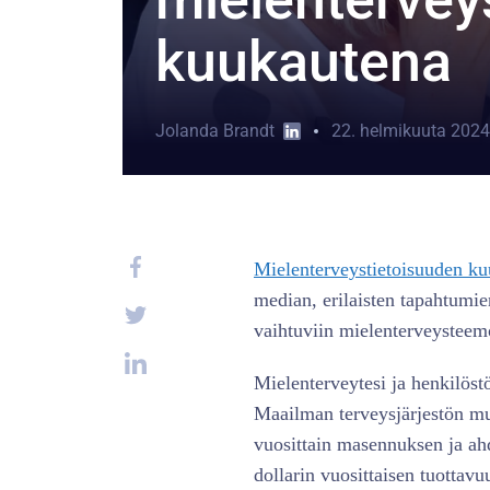
kuukautena
Jolanda Brandt
22. helmikuuta 2024
Mielenterveystietoisuuden ku
median, erilaisten tapahtumie
vaihtuviin mielenterveysteem
Mielenterveytesi ja henkilöstö
Maailman terveysjärjestön m
vuosittain masennuksen ja ah
dollarin vuosittaisen tuottav