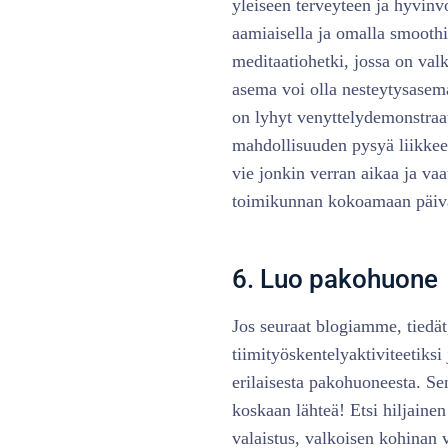
yleiseen terveyteen ja hyvinvo
aamiaisella ja omalla smoothi
meditaatiohetki, jossa on val
asema voi olla nesteytysasema
on lyhyt venyttelydemonstraa
mahdollisuuden pysyä liikkees
vie jonkin verran aikaa ja vaa
toimikunnan kokoamaan päiv
6. Luo pakohuone
Jos seuraat blogiamme, tiedät
tiimityöskentelyaktiviteetiks
erilaisesta pakohuoneesta. Sen 
koskaan lähteä! Etsi hiljainen
valaistus, valkoisen kohinan 