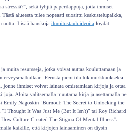
 stressiä?", sekä tyhjiä paperilappuja, jotta ihmiset
. Tästä alueesta tulee nopeasti suosittu keskustelupaikka,
in uutta! Lisää hauskoja
ilmoitustauluideoita
löydät
a ja muita resursseja, jotka voivat auttaa kouluttamaan ja
nterveysmatkallaan. Perusta pieni tila lukunurkkaukseksi
si, jonne ihmiset voivat lainata omistamiaan kirjoja ja ottaa
irjoja. Aloita valitsemalla muutama kirja ja asettamalla ne
i Emily Nagoskin "Burnout: The Secret to Unlocking the
"I Thought It Was Just Me (But It Isn't)" tai Roy Richard
 How Culture Created The Stigma Of Mental Illness".
alla kaikille, että kirjojen lainaaminen on täysin