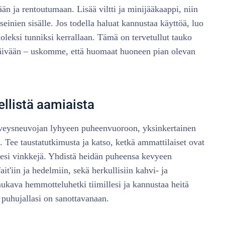
än ja rentoutumaan. Lisää viltti ja minijääkaappi, niin
 seinien sisälle. Jos todella haluat kannustaa käyttöä, luo
leksi tunniksi kerrallaan. Tämä on tervetullut tauko
päivään – uskomme, että huomaat huoneen pian olevan
ellistä aamiaista
rveysneuvojan lyhyeen puheenvuoroon, yksinkertainen
. Tee taustatutkimusta ja katso, ketkä ammattilaiset ovat
lesi vinkkejä. Yhdistä heidän puheensa kevyeen
it'iin ja hedelmiin, sekä herkullisiin kahvi- ja
ukava hemmotteluhetki tiimillesi ja kannustaa heitä
puhujallasi on sanottavanaan.