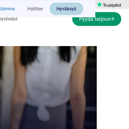
ntöömme
.
Hallitse
Hyväksyä
Pyydä tarjous
eystiedot