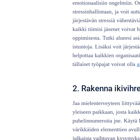
emotionaalisiin ongelmiin. On 
stressinhallintaan, ja voit aut
järjestävän stressiä vähentäviä
kaikki tiimisi jäsenet voivat 
oppimisesta. Tutki alueesi asi
istuntoja. Lisäksi voit järjest
helpottaa kaikkien organisaati
tällaiset työpajat voivat olla
a
2. Rakenna ikivihr
Jaa mielenterveyteen liittyvää 
yleiseen paikkaan, josta kaikki
puhelinnumeroita jne. Käytä l
värikkäiden elementtien avull
julkaista vaihtuvan kysymykse