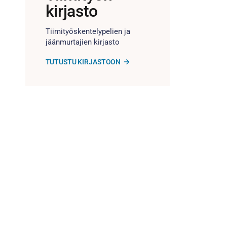
kirjasto
Tiimityöskentelypelien ja
jäänmurtajien kirjasto
TUTUSTU KIRJASTOON