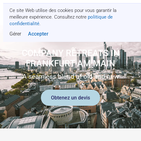
Ce site Web utilise des cookies pour vous garantir la
Obtenez un devis
meilleure expérience. Consultez notre
politique de
confidentialité
.
Gérer
Accepter
COMPANY RETREATS IN
FRANKFURT AM MAIN
A seamless blend of old and new
Obtenez un devis