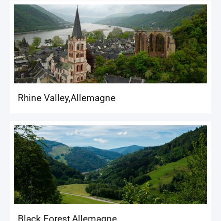
Rhine Valley
,
Allemagne
Black Forest
,
Allemagne