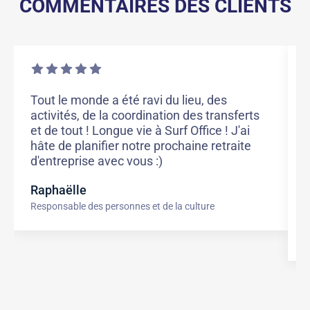
COMMENTAIRES DES CLIENTS
Tout le monde a été ravi du lieu, des
L
activités, de la coordination des transferts
T
et de tout ! Longue vie à Surf Office ! J'ai
d
hâte de planifier notre prochaine retraite
j
d'entreprise avec vous :)
e
c
Raphaëlle
l
Responsable des personnes et de la culture
J
A