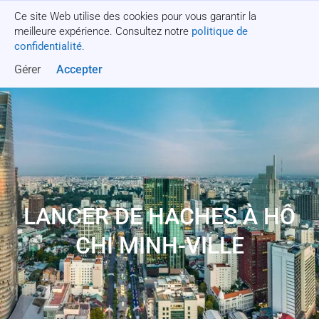
Ce site Web utilise des cookies pour vous garantir la
Obtenez un devis
meilleure expérience. Consultez notre
politique de
confidentialité
.
Gérer
Accepter
LANCER DE HACHES À HÔ
CHI MINH-VILLE