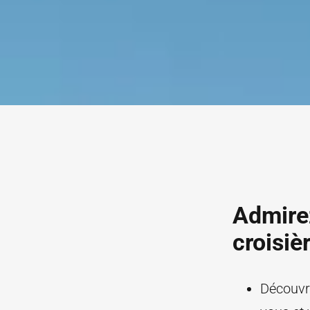
Admirez
croisiè
Découvr