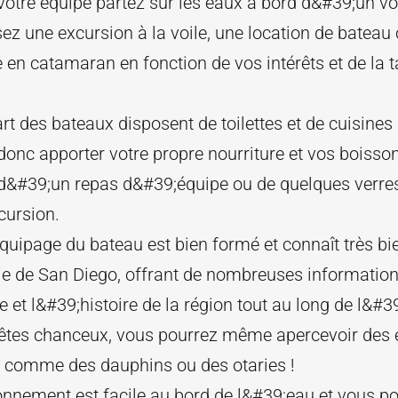
votre équipe partez sur les eaux à bord d&#39;un voil
ez une excursion à la voile, une location de bateau
e en catamaran en fonction de vos intérêts et de la ta
rt des bateaux disposent de toilettes et de cuisines
onc apporter votre propre nourriture et vos boisso
r d&#39;un repas d&#39;équipe ou de quelques verre
cursion.
uipage du bateau est bien formé et connaît très bie
ie de San Diego, offrant de nombreuses informations
re et l&#39;histoire de la région tout au long de l&#3
 êtes chanceux, vous pourrez même apercevoir des
 comme des dauphins ou des otaries !
ionnement est facile au bord de l&#39;eau et vous