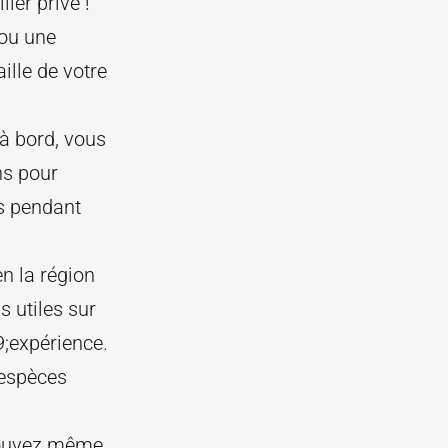
ier privé !
 ou une
ille de votre
 à bord, vous
ns pour
s pendant
n la région
 utiles sur
9;expérience.
 espèces
 pouvez même