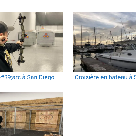
l&#39;arc à San Diego
Croisière en bateau à