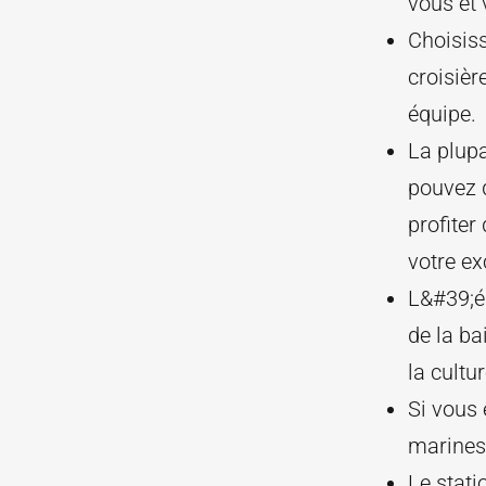
vous et 
Choisiss
croisièr
équipe.
La plupa
pouvez d
profite
votre ex
L&#39;éq
de la ba
la cultu
Si vous
marines
Le stat