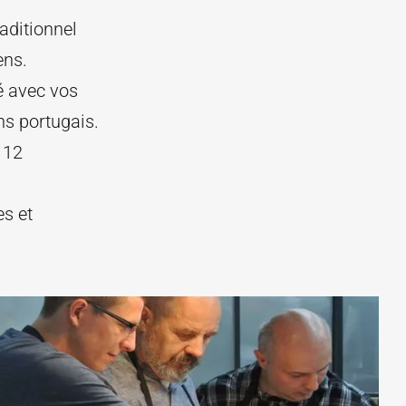
aditionnel
ens.
é avec vos
s portugais.
 12
es et