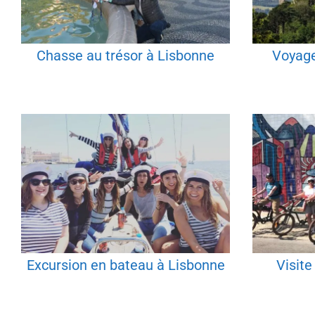
Chasse au trésor à Lisbonne
Voyage
Excursion en bateau à Lisbonne
Visite