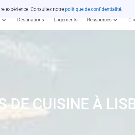
 occuper.
eure expérience. Consultez notre
politique de confidentialité
.
e
Destinations
Logements
Ressources
Cli
 DE CUISINE À LI