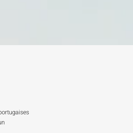
 portugaises
un