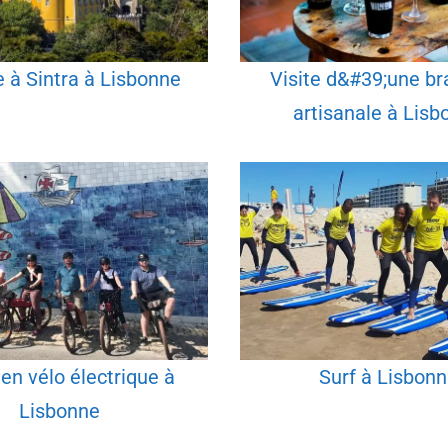
 à Sintra à Lisbonne
Visite d&#39;une br
artisanale à Lisb
 en vélo électrique à
Surf à Lisbon
Lisbonne