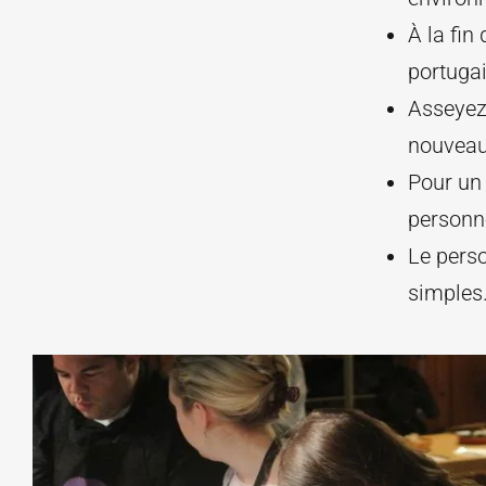
À la fin
portugai
Asseyez
nouveau
Pour un
personne
Le perso
simples