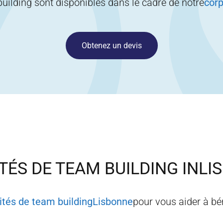
building sont disponibles dans le cadre de notre
corp
Obtenez un devis
TÉS DE TEAM BUILDING IN
LI
vités de team building
Lisbonne
pour vous aider à bé