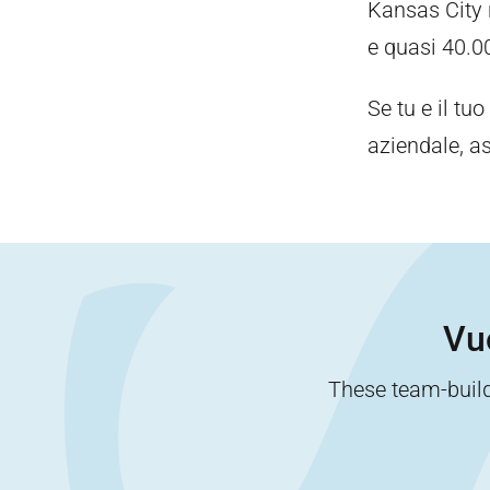
Kansas City n
e quasi 40.0
Se tu e il tu
aziendale, as
Vuo
These team-buildi