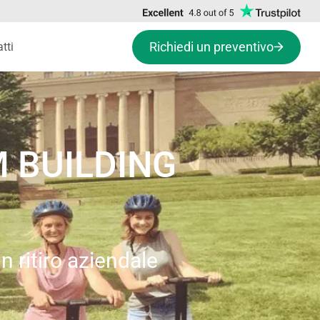
Richiedi un preventivo
tti
M BUILDING
 ritiro aziendale