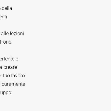
 della
enti
alle lezioni
ffrono
ertente e
 a creare
l tuo lavoro.
 sicuramente
gruppo