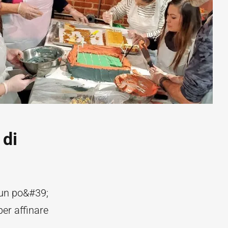
 di
 un po&#39;
per affinare