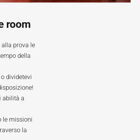
pe room
alla prova le
tempo della
o dividetevi
disposizione!
 abilità a
o le missioni
traverso la