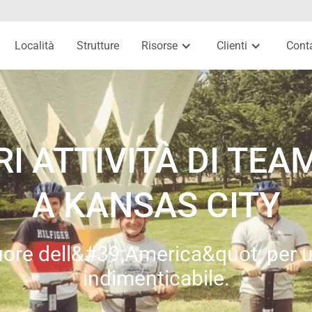
Località
Strutture
Risorse
Clienti
Conta
RI ATTIVITÀ DI TEA
A KANSAS CITY
Cuore dell&#39;America&quot; per un
indimenticabile.