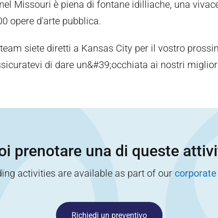
el Missouri è piena di fontane idilliache, una vivac
00 opere d'arte pubblica.
o team siete diretti a Kansas City per il vostro pross
sicuratevi di dare un&#39;occhiata ai nostri migliori
i prenotare una di queste attiv
ng activities are available as part of our
corporate
Richiedi un preventivo