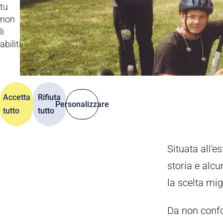
tu
non
li
abiliti.
Accetta
Rifiuta
Personalizzare
tutto
tutto
Situata all'e
storia e alcu
la scelta mig
Da non conf