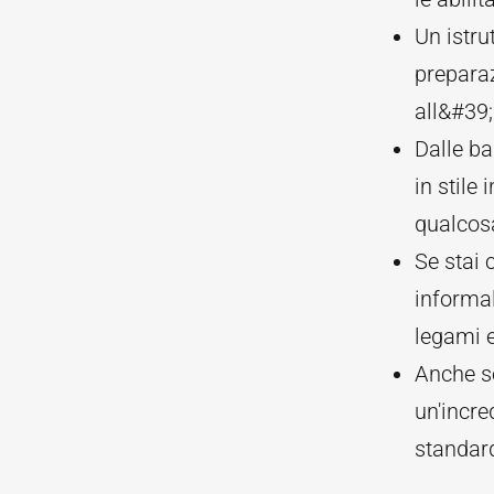
Un istru
preparaz
all&#39;
Dalle ba
in stile
qualcosa
Se stai 
informal
legami e
Anche se
un'incre
standar