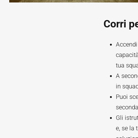
Corri p
Accendi
capacità
tua squa
A second
in squad
Puoi sce
seconda 
Gli istr
e, se la