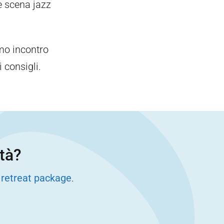
e scena jazz
imo incontro
 consigli.
ità?
 retreat package
.