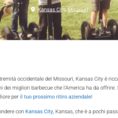
Kansas City
,
Missouri
stremità occidentale del Missouri, Kansas City è ricca
ni dei migliori barbecue che l'America ha da offrire. 
liore per
il tuo prossimo ritiro aziendale
!
ondere con
Kansas City
, Kansas, che è a pochi passi