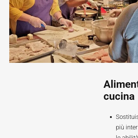
Aliment
cucina
Sostitui
più inte
le abili