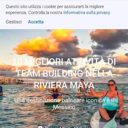
Questo sito utilizza i cookie per assicurarti la migliore
Richiedi un preventivo
esperienza. Controlla la nostra
Informativa sulla privacy
.
Gestisci
Accetta
10 MIGLIORI ATTIVITÀ DI
TEAM BUILDING NELLA
RIVIERA MAYA
Una destinazione balneare iconica è il
Messico