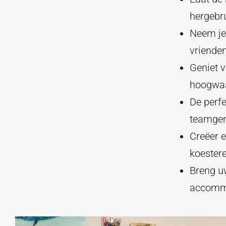
hergebr
Neem je 
vrienden
Geniet v
hoogwaa
De perfe
teamgen
Creëer 
koester
Breng u
accomm