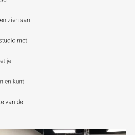
den zien aan
tstudio met
et je
n en kunt
te van de