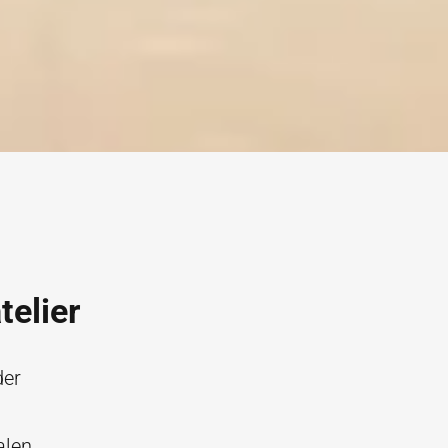
telier
der
alen