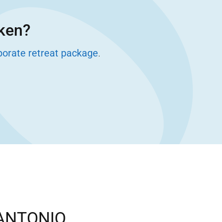
eken?
porate retreat package
.
ANTONIO