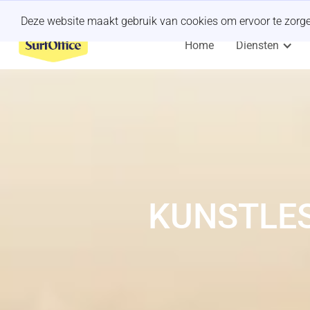
Een last-minute offsite organiseren?
Wij regelen het.
Deze website maakt gebruik van cookies om ervoor te zorgen 
Home
Diensten
KUNSTLES