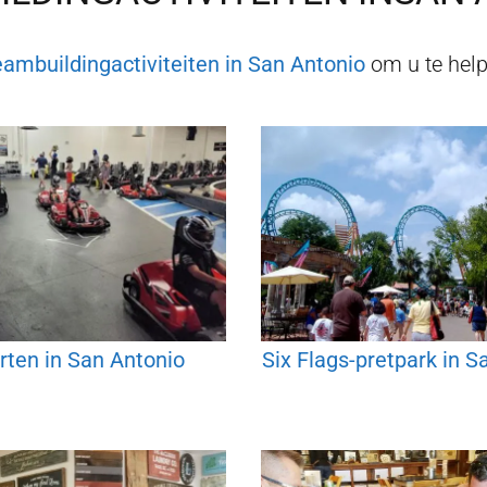
eambuildingactiviteiten in
San Antonio
om u te help
rten in San Antonio
Six Flags-pretpark in S