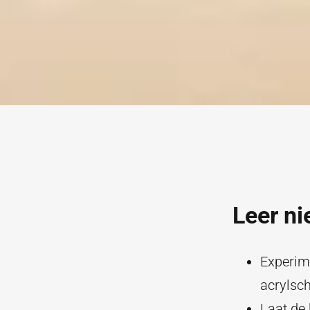
Leer ni
Experim
acrylsch
Laat de 